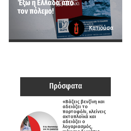
Έξω η Ελλάδα από
τον πόλεμο!
Κατιούσα
Πρόσφατα
«Βάζεις βενζίνη και
αδειάζει το
πορτοφόλι, κλείνεις
ακτοπλοϊκά και
αδειάζει ο
λογαριασμός,