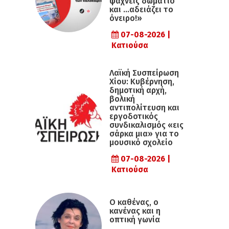
ψάχνεις δωμάτιο
και …αδειάζει το
όνειρο!»
07-08-2026 |
Κατιούσα
Λαϊκή Συσπείρωση
Χίου: Κυβέρνηση,
δημοτική αρχή,
βολική
αντιπολίτευση και
εργοδοτικός
συνδικαλισμός «εις
σάρκα μια» για το
μουσικό σχολείο
07-08-2026 |
Κατιούσα
Ο καθένας, ο
κανένας και η
οπτική γωνία