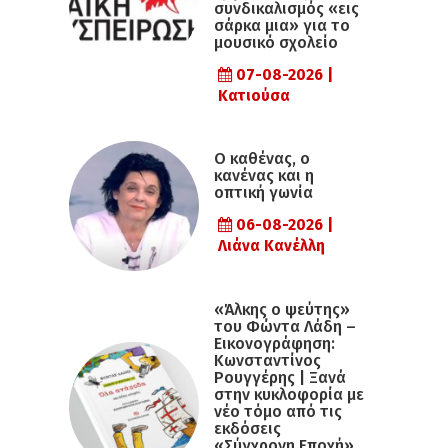
συνδικαλισμός «εις
σάρκα μια» για το
μουσικό σχολείο
07-08-2026 |
Κατιούσα
Ο καθένας, ο
κανένας και η
οπτική γωνία
06-08-2026 |
Λιάνα Κανέλλη
«Άλκης ο ψεύτης»
του Φώντα Λάδη –
Εικονογράφηση:
Κωνσταντίνος
Ρουγγέρης | Ξανά
στην κυκλοφορία με
νέο τόμο από τις
εκδόσεις
«Σύγχρονη Εποχή»