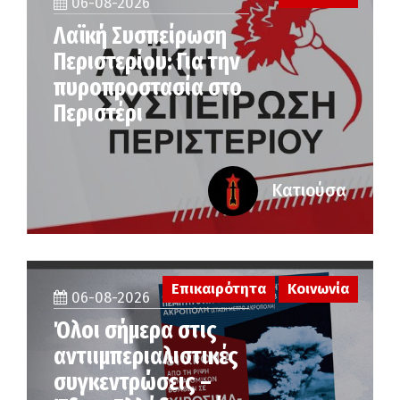
06-08-2026
Λαϊκή Συσπείρωση
Περιστερίου: Για την
πυροπροστασία στο
Περιστέρι
Κατιούσα
Επικαιρότητα
Κοινωνία
06-08-2026
Όλοι σήμερα στις
αντιιμπεριαλιστικές
συγκεντρώσεις –