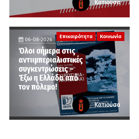
Κατιούσα
Επικαιρότητα
Κοινωνία
06-08-2026
Όλοι σήμερα στις
αντιιμπεριαλιστικές
συγκεντρώσεις –
Έξω η Ελλάδα από
τον πόλεμο!
Κατιούσα