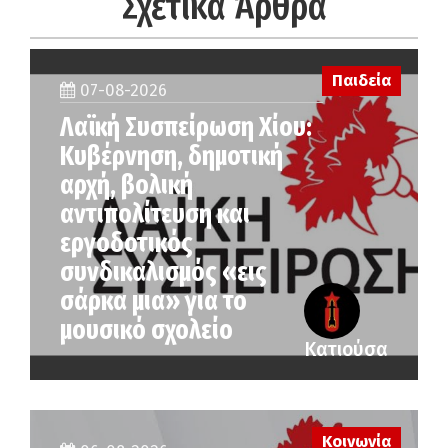
Σχετικά Άρθρα
Παιδεία
07-08-2026
Λαϊκή Συσπείρωση Χίου:
Κυβέρνηση, δημοτική
αρχή, βολική
αντιπολίτευση και
εργοδοτικός
συνδικαλισμός «εις
σάρκα μια» για το
μουσικό σχολείο
Κατιούσα
Κοινωνία