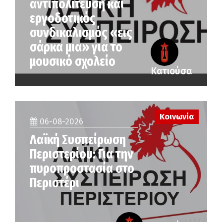
αντιπολίτευση και
εργοδοτικός
συνδικαλισμός «εις
σάρκα μια» για το
μουσικό σχολείο
Κατιούσα
Κοινωνία
06-08-2026
Λαϊκή Συσπείρωση
Περιστερίου: Για την
πυροπροστασία στο
Περιστέρι