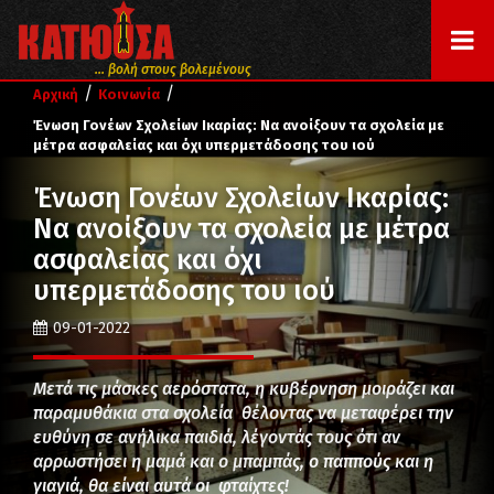
... βολή στους βολεμένους
/
/
Αρχική
Κοινωνία
Ένωση Γονέων Σχολείων Ικαρίας: Να ανοίξουν τα σχολεία με
μέτρα ασφαλείας και όχι υπερμετάδοσης του ιού
Ένωση Γονέων Σχολείων Ικαρίας:
Να ανοίξουν τα σχολεία με μέτρα
ασφαλείας και όχι
υπερμετάδοσης του ιού
09-01-2022
Μετά τις μάσκες αερόστατα, η κυβέρνηση μοιράζει και
παραμυθάκια στα σχολεία θέλοντας να μεταφέρει την
ευθύνη σε ανήλικα παιδιά, λέγοντάς τους ότι αν
αρρωστήσει η μαμά και ο μπαμπάς, ο παππούς και η
γιαγιά, θα είναι αυτά οι φταίχτες!