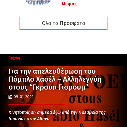
Μώμος
Όλα τα Πρόσφατα
Αρχική
Για την απελευθέρωση του
Πάμπλο Χασέλ – Αλληλεγγύη
στους “Γκρουπ Γιορούμ”
09-01-2022
Κινητοποίηση σήμερα έξω από την Πρεσβεία της
Ισπανίας στην Αθήνα