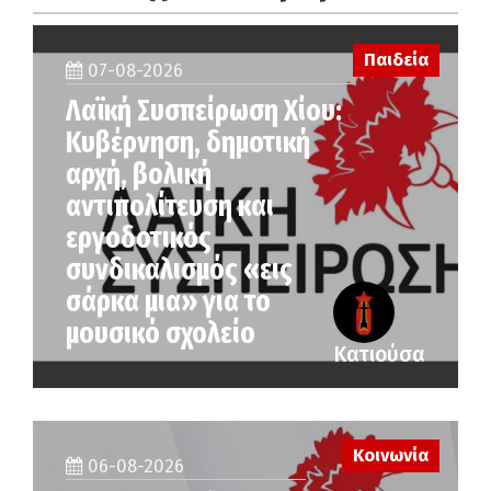
Παιδεία
07-08-2026
Λαϊκή Συσπείρωση Χίου:
Κυβέρνηση, δημοτική
αρχή, βολική
αντιπολίτευση και
εργοδοτικός
συνδικαλισμός «εις
σάρκα μια» για το
μουσικό σχολείο
Κατιούσα
Κοινωνία
06-08-2026