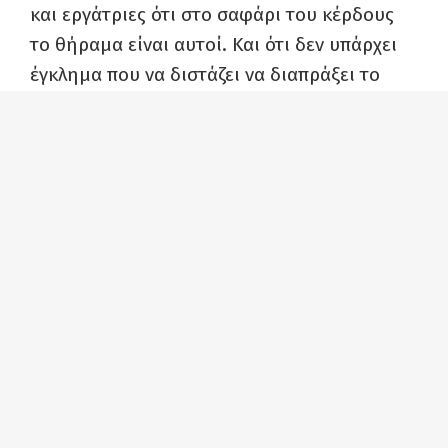
και εργάτριες ότι στο σαφάρι του κέρδους
το θήραμα είναι αυτοί. Και ότι δεν υπάρχει
έγκλημα που να διστάζει να διαπράξει το
κεφάλαιο για το κέρδος.
Απάντηση δίνει η μαρτυρία – κόλαφος μιας
εργάτριας που δούλευε στο εργοστάσιο και
στο προχτεσινό μακελειό έχασε την κόρη και
συναδέλφισσά της. Το θάρρος και η
αξιοπρέπεια που μιλάει σε κάνουν να
λυγίζεις. Τα λόγια της συγκλονίζουν… Ειδικά
αν συγκριθούν με το εμετικό ξέπλυμα που
κάνουν στην εργοδοσία άνθρωποί της μέσα
από το εργοστάσιο, στελέχη της Τοπικής
Διοίκησης και υπουργοί, χύνοντας