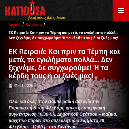
... βολή στους βολεμένους
/
/
Αρχική
Κοινωνία
ΕΚ Πειραιά: Και πριν τα Τέμπη και μετά, τα εγκλήματα πολλά…
Δεν ξεχνάμε, δε συγχωρούμε! Ή τα κέρδη τους ή οι ζωές μας!
ΕΚ Πειραιά: Και πριν τα Τέμπη και
μετά, τα εγκλήματα πολλά… Δεν
ξεχνάμε, δε συγχωρούμε! Ή τα
κέρδη τους ή οι ζωές μας!
31-01-2026
Όλοι και όλες στην Παμπειραϊκή απεργία την
Παρασκευή 6 του Φλεβάρη και στην απεργιακή
συγκέντρωση 10:30 Πλ. Δημοτικού Θεάτρου – Μαζικό,
μαχητικό παρών στο συλλαλητήριο Σάββατο 28
Φλεβάρη – 12:00 μ. στο Σύνταγμα.