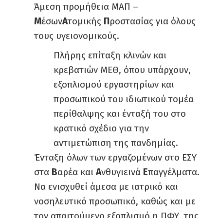
Άμεση προμήθεια ΜΑΠ –
Μ
έσων
Α
τομικής
Π
ροστασίας για όλους
τους υγειονομικούς.
Πλήρης επίταξη κλινών και
κρεβατιών ΜΕΘ, όπου υπάρχουν,
εξοπλισμού εργαστηρίων και
προσωπικού του ιδιωτικού τομέα
περίθαλψης και ένταξή του στο
κρατικό σχέδιο για την
αντιμετώπιση της πανδημίας.
Ένταξη όλων των εργαζομένων στο ΕΣΥ
στα
Β
αρέα και
Α
νθυγιεινά
Ε
παγγέλματα.
Να ενισχυθεί άμεσα με ιατρικό και
νοσηλευτικό προσωπικό, καθώς και με
τον απαιτούμενο εξοπλισμό η ΠΦΥ, της