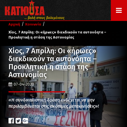
... βολή στους βολεμένους
/
/
Αρχική
Κοινωνία
Χίος, 7 Απρίλη: Οι «ήρωες» διεκδικούν τα αυτονόητα –
Προκλητική η στάση της Αστυνομίας
Χίος, 7 Απρίλη: Οι «ήρωες»
διεκδικούν τα αυτονόητα –
Προκλητική η στάση της
Αστυνομίας
07-04-2020
«Η συνδικαλιστική δράση ενδέχεται να μην
περιλαμβάνεται στις σκόπιμες μετακινήσεις»!