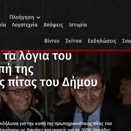
Πλοήγηση
νία
Λογοτεχνία
Απόψεις
Ιστορία
υ Πελετίδη στην κοπή της πρωτοχρονιάτικης πίτας του Δήμου Πατρέων
Βίντεο
Σκίτσα
Εκδηλώσεις
Συν
 τα λόγια του
πή της
ς πίτας του Δήμου
δήλωση για την κοπή της πρωτοχρονιάτικης πίτας του
ημάρχου με δημότες και φορείς για το 2020. Δεκάδες