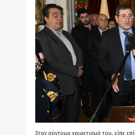
Στον σύντομο χαιρετισμό του, είπε επ