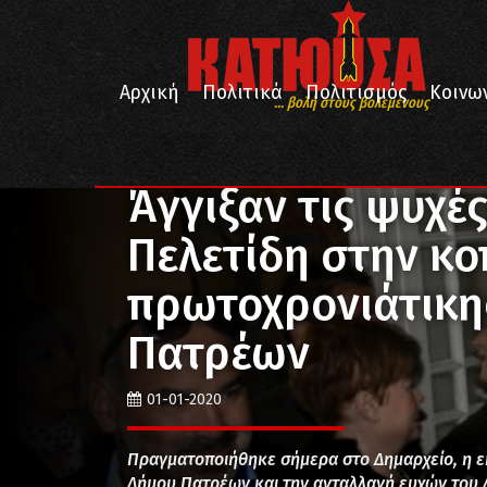
Αρχική
Πολιτικά
Πολιτισμός
Κοινω
... βολή στους βολεμένους
/
/
Αρχική
Κοινωνία
Άγγιξαν τις ψυχές τα λόγια το
Άγγιξαν τις ψυχές
Πελετίδη στην κο
πρωτοχρονιάτικη
Πατρέων
01-01-2020
Πραγματοποιήθηκε σήμερα στο Δημαρχείο, η εκ
Δήμου Πατρέων και την ανταλλαγή ευχών του Δ