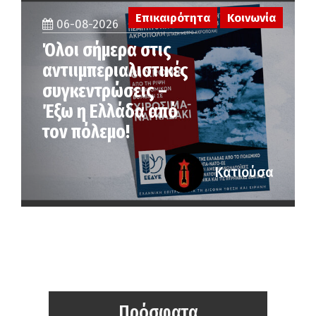
Επικαιρότητα
Κοινωνία
06-08-2026
Όλοι σήμερα στις
αντιιμπεριαλιστικές
συγκεντρώσεις –
Έξω η Ελλάδα από
τον πόλεμο!
Κατιούσα
Πρόσφατα