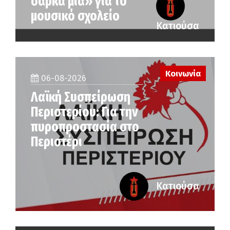
σάρκα μια» για το
μουσικό σχολείο
Κατιούσα
Κοινωνία
06-08-2026
Λαϊκή Συσπείρωση
Περιστερίου: Για την
πυροπροστασία στο
Περιστέρι
Κατιούσα