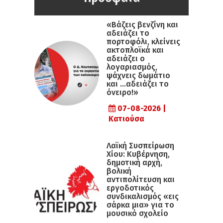
«Βάζεις βενζίνη και
αδειάζει το
πορτοφόλι, κλείνεις
ακτοπλοϊκά και
αδειάζει ο
λογαριασμός,
ψάχνεις δωμάτιο
και …αδειάζει το
όνειρο!»
07-08-2026 |
Κατιούσα
Λαϊκή Συσπείρωση
Χίου: Κυβέρνηση,
δημοτική αρχή,
βολική
αντιπολίτευση και
εργοδοτικός
συνδικαλισμός «εις
σάρκα μια» για το
μουσικό σχολείο