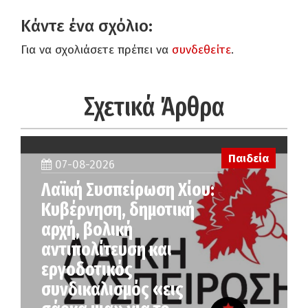
Κάντε ένα σχόλιο:
Για να σχολιάσετε πρέπει να
συνδεθείτε
.
Σχετικά Άρθρα
Παιδεία
07-08-2026
Λαϊκή Συσπείρωση Χίου:
Κυβέρνηση, δημοτική
αρχή, βολική
αντιπολίτευση και
εργοδοτικός
συνδικαλισμός «εις