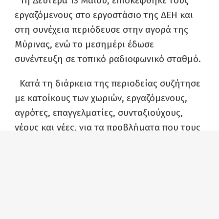
Τη Δευτέρα 13 Μαΐου, επισκέφθηκε τους
εργαζόμενους στο εργοστάσιο της ΔΕΗ και
στη συνέχεια περιόδευσε στην αγορά της
Μύρινας, ενώ το μεσημέρι έδωσε
συνέντευξη σε τοπικό ραδιοφωνικό σταθμό.
Κατά τη διάρκεια της περιοδείας συζήτησε
με κατοίκους των χωριών, εργαζόμενους,
αγρότες, επαγγελματίες, συνταξιούχους,
νέους και νέες, για τα προβλήματα που τους
απασχολούν.
Η Μαρία Κομνηνάκα, τόνισε μεταξύ άλλων
τις παρεμβάσεις που έχει κάνει το ΚΚΕ στη
Βουλή στα προβλήματα που απασχολούν και
τους κατοίκους της Λήμνου και που