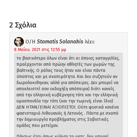
2 Σχόλια
Ο/Η
Stamatis Solanakis
λέει:
8 Μαΐου, 2021 στις 12:55 μμ
το βασικότερο όλων είναι ότι οι όποιες καταγγελίες,
προέρχονται από πρώην αθλητές των χωρών της
βαλτικής. Ο ρόλος τους ήταν και είναι πάντα
ύποπτος και με σκοπιμότητα. Και δεν συζητούν αν
δωροδοκιθηκαν, αλλά για απόπειρες. Δεν μπορεί να
αποκλειστεί σαν εκδοχή(η απόπειρα) διότι κανείς
από την ελληνική κυβέρνηση τότε και την ελληνική
ομοσπονδία την τότε (και την τωρινή, είναι ίδια)
ΔΕΝ ΗΤΑΝ/ΕΙΝΑΙ ΑΞΙΟΠΙΣΤΟΙ. Ούτε φυσικά κανένα
φασισταριό Λιθουανός ή Λετονός . Πάντα με σκοπό
την δημιουργία προβλήματος στις Σοβιετικές
ομάδες που μετείχαν.
Πάντως έτσι όπως κύλισε το ματς, δεν μπορεί