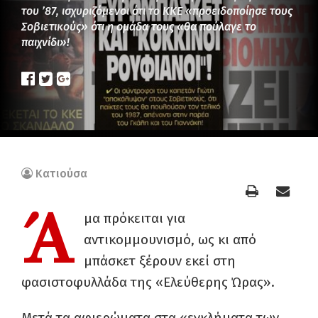
του ’87, ισχυριζόμενοι ότι το ΚΚΕ «προειδοποίησε τους
Σοβιετικούς» ότι η ομάδα τους «θα πούλαγε το
παιχνίδι»!
Κατιούσα
Ά
μα πρόκειται για
αντικομμουνισμό, ως κι από
μπάσκετ ξέρουν εκεί στη
φασιστοφυλλάδα της «Ελεύθερης Ώρας».
Μετά τα αφιερώματα στα «εγκλήματα των