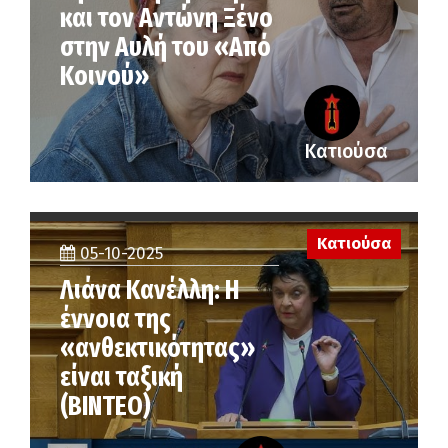
και τον Αντώνη Ξένο
στην Αυλή του «Από
Κοινού»
Κατιούσα
Κατιούσα
05-10-2025
Λιάνα Κανέλλη: Η
έννοια της
«ανθεκτικότητας»
είναι ταξική
(ΒΙΝΤΕΟ)