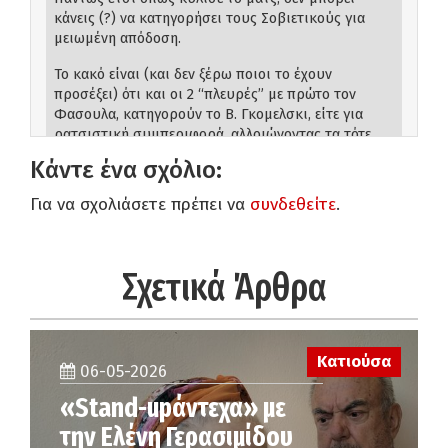
κάνεις (?) να κατηγορήσει τους Σοβιετικούς για
μειωμένη απόδοση.
Το κακό είναι (και δεν ξέρω ποιοι το έχουν
προσέξει) ότι και οι 2 “πλευρές” με πρώτο τον
Φασουλα, κατηγορούν το Β. Γκομελσκι, είτε για
ρατσιστική συμπεριφορά, αλλοιώνοντας τα τότε
λεγόμενα του,(περί Μαυριτανίας) είτε για περίεργες
Κάντε ένα σχόλιο:
αλλαγές στο παιχνίδι, είτε για περίεργες
συναντήσεις πριν από αυτό. Και αυτό είναι το πιο
Για να σχολιάσετε πρέπει να
συνδεθείτε
.
χυδαίο ακόμη και από απόπειρα δωροδοκίας.
Συνδεθείτε για να απαντήσετε
Σχετικά Άρθρα
Ο/Η
Stamatis Solanakis
λέει:
8 Μαΐου, 2021 στις 1:10 μμ
Εντάξει για την Ελεύθερη Ώρα είναι ρουφιανιλίκι να
αποτρέπεις μια δωροδοκία. Πάλι αυτοπετσοκομα
Κατιούσα
πάθανε . Αυτό έχουν στο μυαλό τους όταν λένε
06-05-2026
“Εθνική προσπάθεια”. Οπότε τα λένε στο κοινό τους
«Stand-upάντεχα» με
που μόνο τέτοιοι άνθρωποι είναι.
την Ελένη Γερασιμίδου
Συνδεθείτε για να απαντήσετε