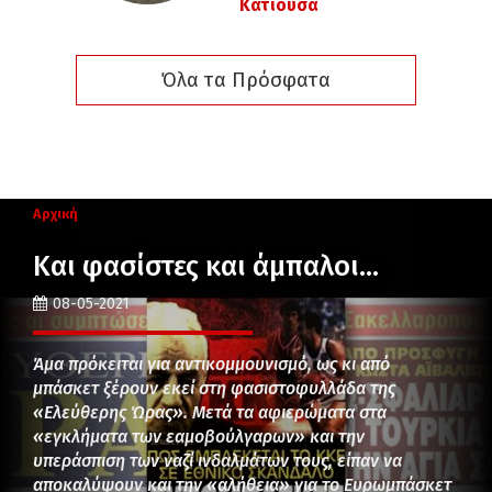
Κατιούσα
Όλα τα Πρόσφατα
Αρχική
Και φασίστες και άμπαλοι…
08-05-2021
Άμα πρόκειται για αντικομμουνισμό, ως κι από
μπάσκετ ξέρουν εκεί στη φασιστοφυλλάδα της
«Ελεύθερης Ώρας». Μετά τα αφιερώματα στα
«εγκλήματα των εαμοβούλγαρων» και την
υπεράσπιση των ναζί ινδαλμάτων τους, είπαν να
αποκαλύψουν και την «αλήθεια» για το Ευρωμπάσκετ