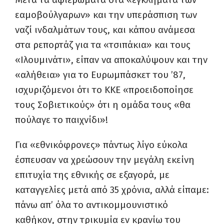
εαμοβούλγαρων» και την υπεράσπιση των
ναζί ινδαλμάτων τους, και κάπου ανάμεσα
στα ρεπορτάζ για τα «τσιπάκια» και τους
«Ιλουμινάτι», είπαν να αποκαλύψουν και την
«αλήθεια» για το Ευρωμπάσκετ του ’87,
ισχυριζόμενοι ότι το ΚΚΕ «προειδοποίησε
τους Σοβιετικούς» ότι η ομάδα τους «θα
πούλαγε το παιχνίδι»!
Για «εθνικόφρονες» πάντως λίγο εύκολα
έσπευσαν να χρεώσουν την μεγάλη εκείνη
επιτυχία της εθνικής σε εξαγορά, με
καταγγελίες μετά από 35 χρόνια, αλλά είπαμε:
πάνω απ’ όλα το αντικομμουνιστικό
καθήκον, στην τρικυμία εν κρανίω του