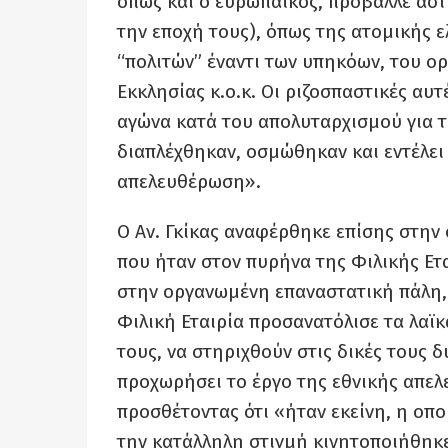
όπως και ο ευρωπαϊκός, πρόβαλλε αστι
την εποχή τους), όπως της ατομικής ε
“πολιτών” έναντι των υπηκόων, του ο
Εκκλησίας κ.ο.κ. Οι ριζοσπαστικές αυ
αγώνα κατά του απολυταρχισμού για τ
διαπλέχθηκαν, οσμώθηκαν και εντέλει γ
απελευθέρωση».
Ο Αν. Γκίκας αναφέρθηκε επίσης στην
που ήταν στον πυρήνα της Φιλικής Ετ
στην οργανωμένη επαναστατική πάλη, 
Φιλική Εταιρία προσανατόλισε τα λαϊ
τους, να στηριχθούν στις δικές τους 
προχωρήσει το έργο της εθνικής απελ
προσθέτοντας ότι «ήταν εκείνη, η οπ
την κατάλληλη στιγμή κινητοποιήθηκε