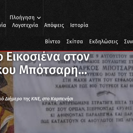
Πλοήγηση
νία
Λογοτεχνία
Απόψεις
Ιστορία
τον «ίσκιο» του Μάρκου Μπότσαρη…
Βίντεο
Σκίτσα
Εκδηλώσεις
Συν
ο Εικοσιένα στον
ρκου Μπότσαρη…
ικό Διήμερο της ΚΝΕ, στο Καρπενήσι