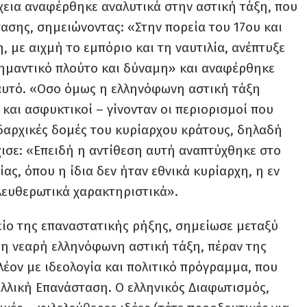
έχεια αναφέρθηκε αναλυτικά στην αστική τάξη, που
ασης, σημειώνοντας: «Στην πορεία του 17ου και
 με αιχμή το εμπόριο και τη ναυτιλία, ανέπτυξε
ημαντικό πλούτο και δύναμη» και αναφέρθηκε
 αυτό. «Οσο όμως η ελληνόφωνη αστική τάξη
 και ασφυκτικοί – γίνονταν οι περιορισμοί που
υδαρχικές δομές του κυρίαρχου κράτους, δηλαδή
ισε: «Επειδή η αντίθεση αυτή αναπτύχθηκε στο
ας, όπου η ίδια δεν ήταν εθνικά κυρίαρχη, η εν
λευθερωτικά χαρακτηριστικά».
ίο της επαναστατικής ρήξης, σημείωσε μεταξύ
, η νεαρή ελληνόφωνη αστική τάξη, πέραν της
λέον με ιδεολογία και πολιτικό πρόγραμμα, που
αλλική Επανάσταση. Ο ελληνικός Διαφωτισμός,