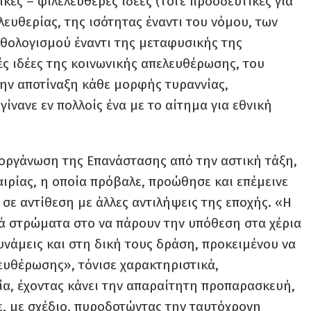
κές – φιλελεύθερες ιδέες (τότε προοδευτικές για
λευθερίας, της ισότητας έναντι του νόμου, των
ρθολογισμού έναντι της μεταφυσικής της
τές ιδέες της κοινωνικής απελευθέρωσης, του
ην αποτίναξη κάθε μορφής τυραννίας,
ίνανε εν πολλοίς ένα με το αίτημα για εθνική
 οργάνωση της Επανάστασης από την αστική τάξη,
αιρίας, η οποία πρόβαλε, προώθησε και επέμεινε
σε αντίθεση με άλλες αντιλήψεις της εποχής. «Η
κά στρώματα στο να πάρουν την υπόθεση στα χέρια
δυνάμεις και στη δική τους δράση, προκειμένου να
ευθέρωσης», τόνισε χαρακτηριστικά,
οία, έχοντας κάνει την απαραίτητη προπαρασκευή,
, με σχέδιο, πυροδοτώντας την ταυτόχρονη