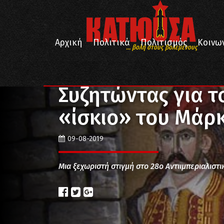
Αρχική
Πολιτικά
Πολιτισμός
Κοινω
... βολή στους βολεμένους
/
/
Αρχική
Ιστορία
Συζητώντας για το Εικοσιένα σ
Συζητώντας για τ
«ίσκιο» του Μά
09-08-2019
Μια ξεχωριστή στιγμή στο 28ο Αντιιμπεριαλιστ