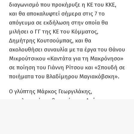
διαγωνισμό που προκήρυξε η ΚΕ του ΚΚΕ,
και θα αποκαλυφτεί σήμερα στις 7 το
απόγευμα σε εκδήλωση στην οποία θα
μιλήσει ο ΓΓ της ΚΕ του Κόμματος,
Δημήτρης Κουτσούμπας, και θα
ακολουθήσει συναυλία με τα έργα του Θάνου
Μικρούτσικου «Καντάτα για τη Μακρόνησο»
σε ποίηση του Γιάννη Ρίτσου και «Σπουδή σε
ποιήματα του Βλαδίμηρου Μαγιακόβσκη».
Ο γλύπτης Μάρκος Γεωργιλάκης,
αναπληρωτής καθηγητής της Ανώτατης
Σχολής Καλών Τεχνών, μιλώντας στο πόρταλ
902.gr περιέγραψε το μνημείο ως ενιαία
σύνθεση, καθώς εκτός από το ορατό τμήμα