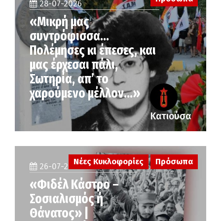
28-07-2026
«Μικρή μας
συντρόφισσα…
Πολέμησες κι έπεσες, και
μας έρχεσαι πάλι,
Σωτηρία, απ’ το
χαρούμενο μέλλον…»
Κατιούσα
Νέες Κυκλοφορίες
Πρόσωπα
26-07-2026
«Φιδέλ Κάστρο –
Σοσιαλισμός ή
Θάνατος» |