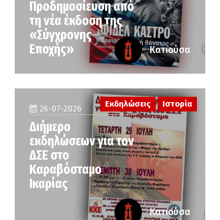
Προδημοσίευση από
τη νέα έκδοση της
«Σύγχρονης
Εποχής»
Κατιούσα
Εκδηλώσεις
Ιστορία
26-07-2026
Διήμερο
εκδηλώσεων για τον
ΔΣΕ στο
Καραβόσταμο
Ικαρίας
Κατιούσα