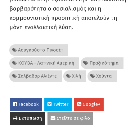
βαρβαρότητα ο σοσιαλισμός και η
κομμουνιστική προοπτική αποτελούν τη
μόνη εναλλακτική λύση.
Αουγκούστο Πινοσέτ
ΚΟΥΒΑ - Λατινική Αμερική
Πραξικόπημα
Σαλβαδόρ Αλιέντε
Χιλή
Χούντα
Facebook
Twitter
Google+
Εκτύπωση
Στείλτε σε φίλο