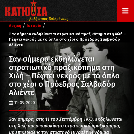
... βολή στους βολεμένους
/
/
Αρχική
Ιστορία
Σαν σήμερα εκδηλώνεται στρατιωτικό πραξικόπημα στη Χιλή –
Πέφτει νεκρός με το όπλο στο χέρι ο Πρόεδρος Σαλβαδόρ
Αλιέντε
Σαν σήμερα εκδηλώνεται
στρατιωτικό πραξικόπημα στη
Χιλή – Πέφτει νεκρός με το όπλο
στο χέρι ο Πρόεδρος Σαλβαδόρ
Αλιέντε
11-09-2020
Σαν σήμερα, στις 11 του Σεπτέμβρη 1973, εκδηλώνεται
στη Χιλή αμερικανοκίνητο στρατιωτικό πραξικόπημα,
με επικεφαλής τον στρατηγό Πινοσέτ. Η νόμιμα