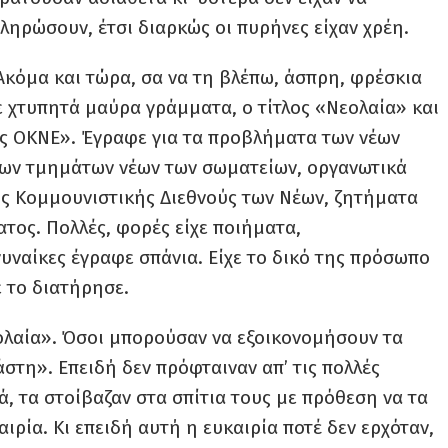
ληρώσουν, έτσι διαρκώς οι πυρήνες είχαν χρέη.
κόμα και τώρα, σα να τη βλέπω, άσπρη, φρέσκια
με χτυπητά μαύρα γράμματα, ο τίτλος «Νεολαία» και
της ΟΚΝΕ». Έγραφε για τα προβλήματα των νέων
 των τμημάτων νέων των σωματείων, οργανωτικά
ης Κομμουνιστικής Διεθνούς των Νέων, ζητήματα
τος. Πολλές, φορές είχε ποιήματα,
υναίκες έγραφε σπάνια. Είχε το δικό της πρόσωπο
ε το διατήρησε.
εολαία». Όσοι μπορούσαν να εξοικονομήσουν τα
στη». Επειδή δεν πρόφταιναν απ’ τις πολλές
ά, τα στοίβαζαν στα σπίτια τους με πρόθεση να τα
ιρία. Κι επειδή αυτή η ευκαιρία ποτέ δεν ερχόταν,