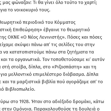
 μας φώναζαν: Τι θα γίνει όλο τούτο το χαρτί;
για το νοικοκυριό τους.
 θεωρητικό περιοδικό του Κόμματος
στική Επιθεώρηση» έβγαινε το θεωρητικό
της ΟΚΝΕ «Ο Νέος Λενινιστής». Πόσες και πόσες
είχαμε σκύψει πάνω απ’ τις σελίδες του στην
α να κατατοπιστούμε πάνω στα ζητήματα τα
και τα οργανωτικά. Τον τοποθετούσαμε κι’ αυτόν
 στή στοίβα, δίπλα, στο «Ριζοσπάστη» και τη
για μελλοντικό επιμελέστερο διάβασμα. Δίπλα
 και τα μαρξιστικά βιβλία πού αγοράζαμε απ’ το
κό Βιβλιοπωλείο.
γύρω στο 1928. Ήταν στο αδιέξοδο δρομάκι, κάτω
τά στην Ομόνοια. Παρακολουθούσε τη δουλειά ο