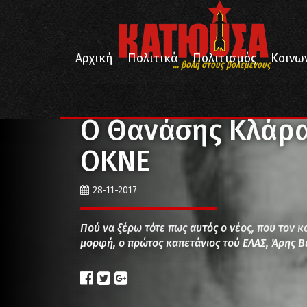
Αρχική
Πολιτικά
Πολιτισμός
Κοινω
... βολή στους βολεμένους
/
/
/
Αρχική
Ιστορία
Πρόσωπα
Ο Θανάσης Κλάρας σ
Ο Θανάσης Κλάρα
ΟΚΝΕ
28-11-2017
Πού να ξέρω τότε πως αυτός ο νέος, που τον κο
μορφή, ο πρώτος καπετάνιος τού ΕΛΑΣ, Άρης Β