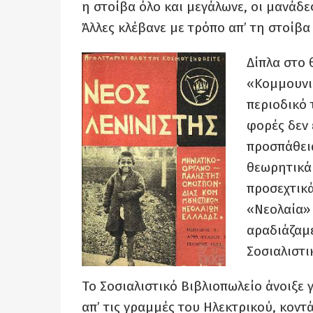
η στοίβα όλο και μεγάλωνε, οι μανάδες
Άλλες κλέβανε με τρόπο απ’ τη στοίβα 
Δίπλα στο
«Κομμουνι
περιοδικό 
φορές δεν 
προσπάθει
θεωρητικά 
προσεχτικά
«Νεολαία» 
αραδιάζαμε
Σοσιαλιστι
Το Σοσιαλιστικό Βιβλιοπωλείο άνοιξε 
απ’ τις γραμμές του Ηλεκτρικού, κον