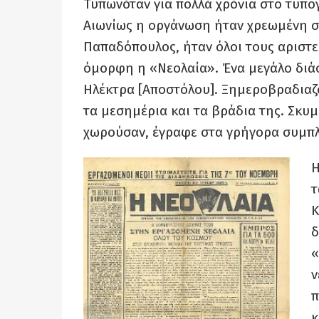
Τυπωνόταν για πολλά χρόνια στο τυπ
Αιωνίως η οργάνωση ήταν χρεωμένη στ
Παπαδόπουλος, ήταν όλοι τους αριστερ
όμορφη η «Νεολαία». Ένα μεγάλο διά
Ηλέκτρα [Αποστόλου]. Ξημεροβραδιαζό
τα μεσημέρια και τα βράδια της. Σκυ
χωρούσαν, έγραφε στα γρήγορα συμπλ
Η
τ
Κ
δ
«
ν
π
κ