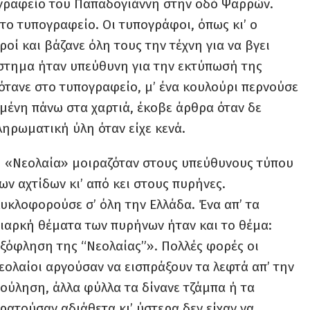
ογραφείο του Παπαδογιάννη στην οδό Ψαρρών.
ο τυπογραφείο. Οι τυπογράφοι, όπως κι’ ο
οί και βάζανε όλη τους την τέχνη για να βγει
στημα ήταν υπεύθυνη για την εκτύπωσή της
τανε στο τυπογραφείο, μ’ ένα κουλούρι περνούσε
μμένη πάνω στα χαρτιά, έκοβε άρθρα όταν δε
ηρωματική ύλη όταν είχε κενά.
 «Νεολαία» μοιραζόταν στους υπεύθυνους τύπου
ων αχτίδων κι’ από κει στους πυρήνες.
υκλοφορούσε σ’ όλη την Ελλάδα. Ένα απ’ τα
ιαρκή θέματα των πυρήνων ήταν και το θέμα:
ξόφληση της “Νεολαίας”». Πολλές φορές οι
εολαίοι αργούσαν να εισπράξουν τα λεφτά απ’ την
ούληση, άλλα φύλλα τα δίνανε τζάμπα ή τα
ρατούσαν αδιάθετα κι’ ύστερα δεν είχαν να