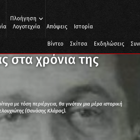
Πλοήγηση
νία
Λογοτεχνία
Απόψεις
Ιστορία
τα χρόνια της ΟΚΝΕ
Βίντεο
Σκίτσα
Εκδηλώσεις
Συν
ς στα χρόνια της
ίταγα με τόση περιέργεια, θα γινόταν μια μέρα ιστορική
ελουχιώτης (Θανάσης Κλάρας).