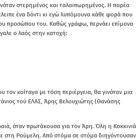
ινόταν στερημένος και ταλαιπωρημένος. Η παρέα
έλειπε ένα δόντι κι εγώ λυπόμουνα κάθε φορά που
του προσώπου του. Καθώς γράφω, περνάει επίμονα
γαλε ο λαός στην κατοχή:
υ τον κοίταγα με τόση περιέργεια, θα γινόταν μια
τάνιος τού ΕΛΑΣ, Άρης Βελουχιώτης (Θανάσης
αιά, όταν πρωτάκουσα για τον Άρη. Όλη η Κοκκινιά
κε στη Ρούμελη. Από στόμα σε στόμα διηγόντουσαν