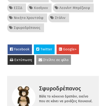
ΕΣΣΔ
Κοσίγκιν
Λεονίντ Μπρέζνιεφ
Νικήτα Χρουτσόφ
Στάλιν
Σφυροδρέπανος
Facebook
Twitter
Google+
Εκτύπωση
Στείλτε σε φίλο
Σφυροδρέπανος
Βάλε το κόκκινο δρεπάνι, εκείνο
που σε κάνει να μοιάζεις Κουκουέ.