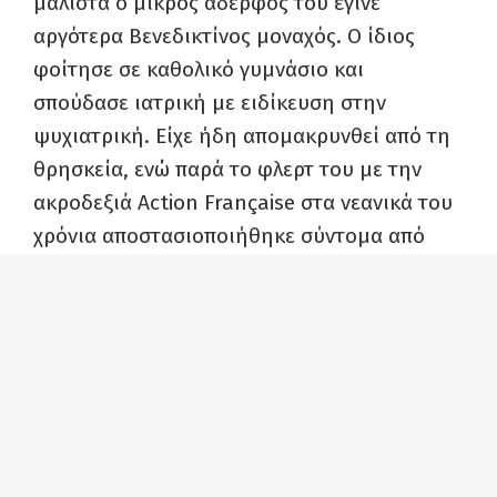
μάλιστα ο μικρός αδερφός του έγινε
αργότερα Βενεδικτίνος μοναχός. Ο ίδιος
φοίτησε σε καθολικό γυμνάσιο και
σπούδασε ιατρική με ειδίκευση στην
ψυχιατρική. Είχε ήδη απομακρυνθεί από τη
θρησκεία, ενώ παρά το φλερτ του με την
ακροδεξιά Action Française στα νεανικά του
χρόνια αποστασιοποιήθηκε σύντομα από
αυτές τις ιδέεςΤο 1932 έγινε διδάκτορας με
διατριβή σχετικά με τη σχέση παρανοϊκών
ψυχώσεων και προσωπικότητας. Εργάστηκε
ως νευρολόγος – ψυχίατρος σε κλινική του
Παρισιού, ενώ από το 1964 δίδασκε στην
École normale supérieure.
Η φήμη του ως ψυχαναλυτή ήταν τέτοια που