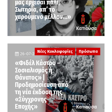
μας έρχεσαι πάλι,
Σωτηρία, απ’ το
χαρούμενο μέλλον…»
Κατιούσα
Νέες Κυκλοφορίες
Πρόσωπα
26-07-2026
«Φιδέλ Κάστρο –
Σοσιαλισμός ή
Θάνατος» |
Προδημοσίευση από
τη νέα έκδοση της
«Σύγχρονης
Εποχής»
Κατιούσα