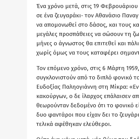
Ένα χρόνο μετά, στις 19 Φεβρουάριου 
σε ένα ζευγαράκι- τον Αθανάσιο Παναγ
να απομονωθεί στο δάσος, και τους κ
μεγάλες προσπάθειες να σώσουν τη ζω
μήνες ο άγνωστος θα επιτεθεί και πάλ
χωρίς όμως να τους καταφέρει σημαν
Τον επόμενο χρόνο, στις 6 Μάρτη 1959
συγκλονιστούν από το διπλό φονικό τ
Ευδοξίας Παληογιάννη στη Μίκρα: «Εν
κακούργων, ο δε ίλαρχος επάλαισεν α
θεωρούνταν δεδομένο ότι το φονικό ε
δυο φαντάροι που είχαν δει το ζευγάρι
τελικά αφέθηκαν ελεύθεροι.