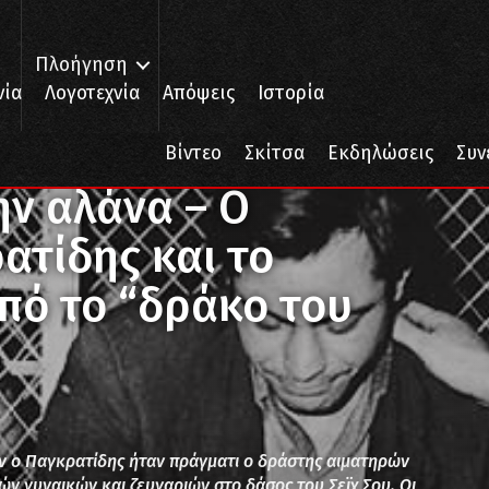
Πλοήγηση
νία
Λογοτεχνία
Απόψεις
Ιστορία
 αλάνα – Ο Αριστείδης Παγκρατίδης και το μυστήριο γύρω από το “δρά
Βίντεο
Σκίτσα
Εκδηλώσεις
Συν
ην αλάνα – Ο
ατίδης και το
πό το “δράκο του
αν ο Παγκρατίδης ήταν πράγματι ο δράστης αιματηρών
ν γυναικών και ζευγαριών στο δάσος του Σεϊχ Σου. Οι