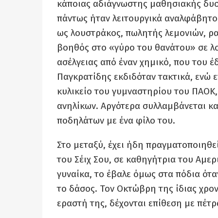
κάποιας αδιάγνωστης μαθησιακής δυσ
πάντως ήταν λειτουργικά αναλφάβητος.
ως λουστράκος, πωλητής λεμονιών, ρα
βοηθός στο «γύρο του θανάτου» σε λο
ασέλγειας από έναν χημικό, που του έ
Παγκρατίδης εκδιδόταν τακτικά, ενώ ε
κυλικείο του γυμναστηρίου του ΠΑΟΚ,
ανηλίκων. Αργότερα συλλαμβάνεται κα
ποδηλάτων με ένα φίλο του.
Στο μεταξύ, έχει ήδη πραγματοποιηθε
του Σέιχ Σου, σε καθηγήτρια του Αμερ
γυναίκα, το έβαλε όμως στα πόδια ότ
το δάσος. Τον Οκτώβρη της ίδιας χρο
εραστή της, δέχονται επίθεση με πέτρα