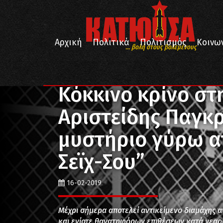
Αρχική
Πολιτικά
Πολιτισμός
Κοινω
... βολή στους βολεμένους
/
/
/
Αρχική
Ιστορία
Πρόσωπα
Κόκκινο κρίνο στην
Κόκκινο κρίνο στ
Αριστείδης Παγκρ
μυστήριο γύρω α
Σεϊχ-Σου”
16-02-2019
Μέχρι σήμερα αποτελεί αντικείμενο διαμάχης 
και ενίοτε θανατηφόρων επιθέσεων κατά νεαρώ