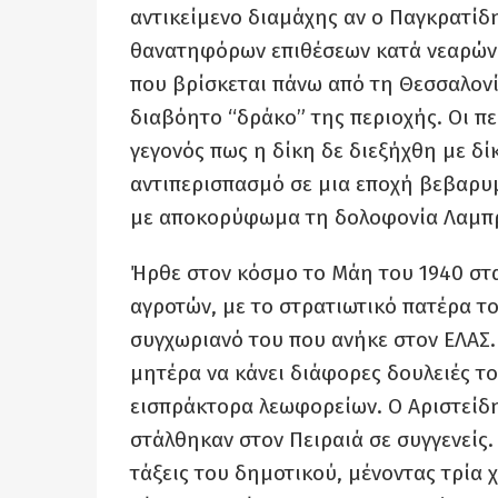
αντικείμενο διαμάχης αν ο Παγκρατίδ
θανατηφόρων επιθέσεων κατά νεαρών γ
που βρίσκεται πάνω από τη Θεσσαλονί
διαβόητο “δράκο” της περιοχής. Οι π
γεγονός πως η δίκη δε διεξήχθη με δ
αντιπερισπασμό σε μια εποχή βεβαρυ
με αποκορύφωμα τη δολοφονία Λαμπ
Ήρθε στον κόσμο το Μάη του 1940 στα
αγροτών, με το στρατιωτικό πατέρα το
συγχωριανό του που ανήκε στον ΕΛΑΣ.
μητέρα να κάνει διάφορες δουλειές το
εισπράκτορα λεωφορείων. Ο Αριστείδη
στάλθηκαν στον Πειραιά σε συγγενείς.
τάξεις του δημοτικού, μένοντας τρία χ