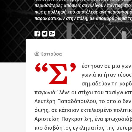
περισσότερες απόψεις συγκλίνουν πάντως στο γ
πως η σύλληψή του αποτέλεσε αντιπερισπασμό
παρακρατικών στην πόλη, με αποκορύφωμα τ
Κατιούσα
“Σ’
έστησαν σε μια γων
γωνιά κι ήταν τέσσε
σημαδεύαν τη καρδι
παγωνιά” λένε οι στίχοι του πασίγνωσ
Λευτέρη Παπαδόπουλου, το οποίο δεν
όψης, σε κάποιον εκτελεσμένο πολιτι
Αριστείδη Παγκρατίδη, ένα φτωχοδιά
πιο διαβόητος εγκληματίας της μετεμ