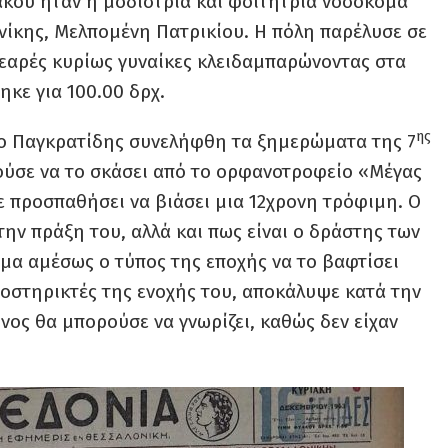
άκου ήταν η μοδίστρια και φοιτήτρια νοσοκόμα
ίκης, Μελπομένη Πατρικίου. Η πόλη παρέλυσε σε
εαρές κυρίως γυναίκες κλειδαμπαρώνοντας στα
ηκε για 100.00 δρχ.
ης
ι, ο Παγκρατίδης συνελήφθη τα ξημερώματα της 7
ύσε να το σκάσει από το ορφανοτροφείο «Μέγας
 προσπαθήσει να βιάσει μια 12χρονη τρόφιμη. Ο
ην πράξη του, αλλά και πως είναι ο δράστης των
σμα αμέσως ο τύπος της εποχής να το βαφτίσει
οστηρικτές της ενοχής του, αποκάλυψε κατά την
νος θα μπορούσε να γνωρίζει, καθώς δεν είχαν