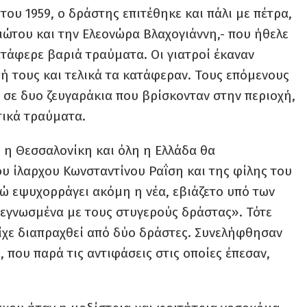
του 1959, ο δράστης επιτέθηκε και πάλι με πέτρα,
ιώτου και την Ελεονώρα Βλαχογιάννη,- που ήθελε
ατάφερε βαριά τραύματα. Οι γιατροί έκαναν
ή τους και τελικά τα κατάφεραν. Τους επόμενους
ι σε δυο ζευγαράκια που βρίσκονταν στην περιοχή,
τικά τραύματα.
, η Θεσσαλονίκη και όλη η Ελλάδα θα
ου ίλαρχου Κωνσταντίνου Ραΐση και της φίλης του
ώ εψυχορράγει ακόμη η νέα, εβιάζετο υπό των
πεγνωσμένα με τους στυγερούς δράστας». Τότε
ίχε διαπραχθεί από δύο δράστες. Συνελήφθησαν
, που παρά τις αντιφάσεις στις οποίες έπεσαν,