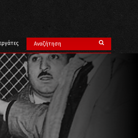
κο του Σεϊχ-Σου”
εργάτες