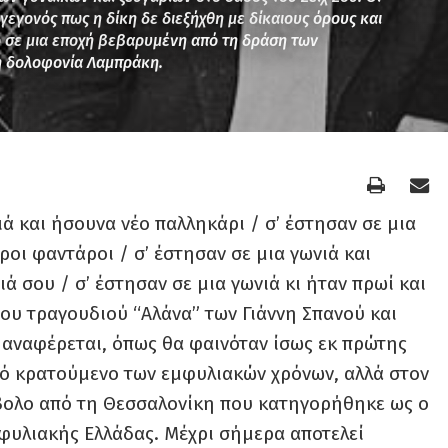
εγονός πως η δίκη δε διεξήχθη με δίκαιους όρους και
 σε μια εποχή βεβαρυμένη από τη δράση των
η δολοφονία Λαμπράκη.
ιά και ήσουνα νέο παλληκάρι / σ’ έστησαν σε μια
ροι φαντάροι / σ’ έστησαν σε μια γωνιά και
ά σου / σ’ έστησαν σε μια γωνιά κι ήταν πρωί και
του τραγουδιού “Αλάνα” των Γιάννη Σπανού και
 αναφέρεται, όπως θα φαινόταν ίσως εκ πρώτης
κό κρατούμενο των εμφυλιακών χρόνων, αλλά στον
βολο από τη Θεσσαλονίκη που κατηγορήθηκε ως ο
φυλιακής Ελλάδας. Μέχρι σήμερα αποτελεί