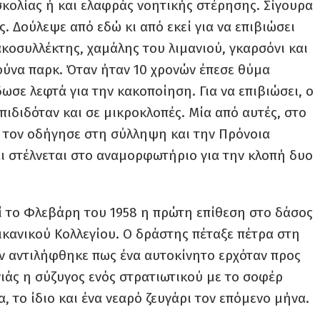
κολίας ή και ελαφράς νοητικής στέρησης. Σίγουρα
 Δούλεψε από εδώ κι από εκεί για να επιβιώσει
κοσυλλέκτης, χαμάλης του λιμανιού, γκαρσόνι και
ύνα παρκ. Όταν ήταν 10 χρονών έπεσε θύμα
δωσε λεφτά για την κακοποίηση. Για να επιβιώσει, ο
πιδιδόταν και σε μικροκλοπές. Μία από αυτές, στο
 τον οδήγησε στη σύλληψη και την Πρόνοια
ι στέλνεται στο αναμορφωτήριο για την κλοπή δυο
ί το Φλεβάρη του 1958 η πρώτη επίθεση στο δάσος
ικανικού Κολλεγίου. Ο δράστης πέταξε πέτρα στη
αν αντιλήφθηκε πως ένα αυτοκίνητο ερχόταν προς
νιάς η σύζυγος ενός στρατιωτικού με το σοφέρ
, το ίδιο και ένα νεαρό ζευγάρι τον επόμενο μήνα.