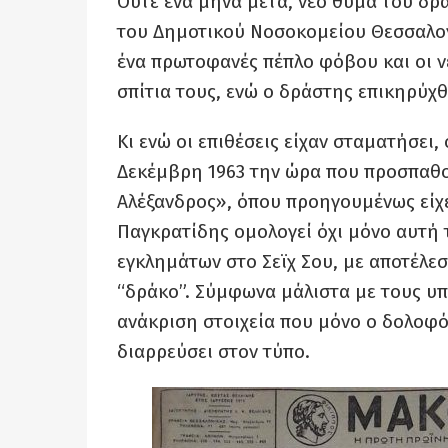
Ούτε ένα μήνα μετά, νέο θύμα του δρ
του Δημοτικού Νοσοκομείου Θεσσαλον
ένα πρωτοφανές πέπλο φόβου και οι ν
σπίτια τους, ενώ ο δράστης επικηρύχθ
Κι ενώ οι επιθέσεις είχαν σταματήσε
Δεκέμβρη 1963 την ώρα που προσπαθο
Αλέξανδρος», όπου προηγουμένως είχε
Παγκρατίδης ομολογεί όχι μόνο αυτή τ
εγκλημάτων στο Σεϊχ Σου, με αποτέλε
“δράκο”. Σύμφωνα μάλιστα με τους υπ
ανάκριση στοιχεία που μόνο ο δολοφό
διαρρεύσει στον τύπο.