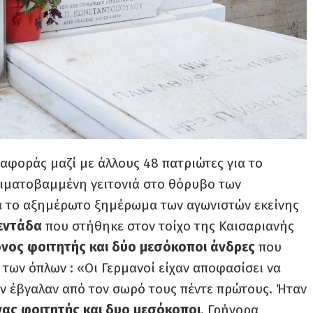
αφοράς μαζί με άλλους 48 πατριώτες για το
αιματοβαμμένη γειτονιά στο θόρυβο των
α το αξημέρωτο ξημέρωμα των αγωνιστών εκείνης
εντάδα
που στήθηκε στον τοίχο της Καισαριανής
ονος φοιτητής και δύο μεσόκοποι άνδρες
που
 των όπλων : «Οι Γερμανοί είχαν αποφασίσει να
όν έβγαλαν από τον σωρό τους πέντε πρώτους. Ήταν
νας φοιτητής και δυο μεσόκοποι
. Γρήγορα