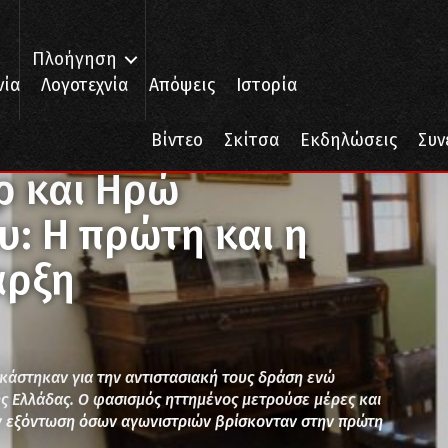
Πλοήγηση
νία
Λογοτεχνία
Απόψεις
Ιστορία
αι Ηρώ Κωνσταντοπούλου: Η πρώτη και η τελευταία συνύπαρξη
Βίντεο
Σκίτσα
Εκδηλώσεις
Συν
ρ και Ηρώ
: Η πρώτη και η
αρξη
κάστηκαν για την αντιστασιακή τους δράση ενώ
ης Ελλάδας. Ο φασισμός ηττημένος μετρούσε μέρες και
ην εξόντωση όσων αγωνιστριών βρίσκονταν στην πρώτη