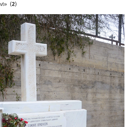
ν!» (
2
)