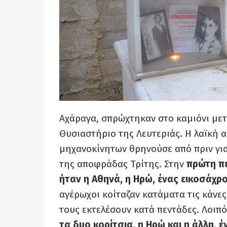
Αχάραγα, σπρώχτηκαν στο καμιόνι μετ
Θυσιαστήριο της Λευτεριάς. Η λαϊκή 
μηχανοκίνητων
θρηνούσε από πριν γι
της αποφράδας Τρίτης. Στην
πρώτη π
ήταν η Αθηνά, η Ηρώ, ένας εικοσάχρ
αγέρωχοι κοίταζαν κατάματα τις κάνες
τους εκτελέσουν κατά πεντάδες. Λοιπ
τα δυο κορίτσια, η Ηρώ και η
άλλη, έ