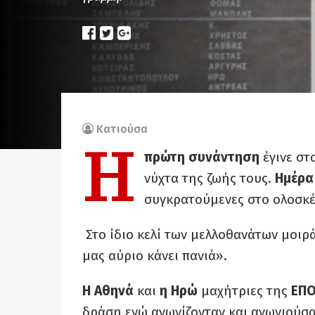
Κατιούσα
Η
πρώτη συνάντηση
έγινε στ
νύχτα της ζωής τους.
Ημέρα
συγκρατούμενες στο ολοσκ
Στο ίδιο κελί των μελλοθανάτων μοι
μας αύριο κάνει πανιά».
Η Αθηνά
και
η Ηρώ
μαχήτριες της
ΕΠ
δράση ενώ αγωνίζονταν και αγωνιούσα