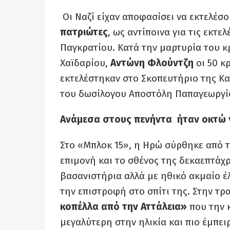
Οι Ναζί είχαν αποφασίσει να εκτελέσο
πατριώτες
, ως αντίποινα για τις εκτ
Παγκρατίου. Κατά την μαρτυρία του 
Χαϊδαρίου,
Αντώνη Φλούντζη
οι 50 κ
εκτελέστηκαν στο Σκοπευτήριο της Και
του δωσίλογου Αποστόλη Παπαγεωργίο
Ανάμεσα στους πενήντα ήταν οκτώ γ
Στο «Μπλοκ 15», η Ηρώ σύρθηκε από το
επιμονή και το σθένος της δεκαεπτάχ
βασανιστήρια αλλά με ηθικό ακμαίο έ
την επιστροφή στο σπίτι της. Στην τ
κοπέλλα από την Αττάλεια»
που την κ
μεγαλύτερη στην ηλικία και πιο έμπει