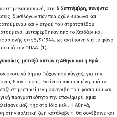
υν στην Καισαριανή, στις
5 Σεπτέμβρη,
πενήντα
ελέσεις δωσίλογων των περιοχών Βύρωνα και
κρατούμενου και γιατρού του στρατοπέδου
ρατούμενοι μεταφέρθηκαν από το Χαϊδάρι και
σαριανής στις 5/9/1944, ως αντίποινα για το φόνο
υ από την ΟΠΛΑ. (
1
)
υναίκες, μεταξύ αυτών η Αθηνά και η Ηρώ.
ν σκοτεινό δήμιο Γιόχαν που κάγχαζε για την
ρονης Επονίτισσας. Εκείνη αποκαμωμένη από τα
λπιζε στην επικείμενη συντριβή τού φασισμού και
ραγική πραγματικότητα την επανέφερε
«μια
λείσανε μαζί της στο ίδιο κελί. Η Αθηνά,
ρη στην πολιτική ζωή κατάλαβε τί θα συνέβαινε και