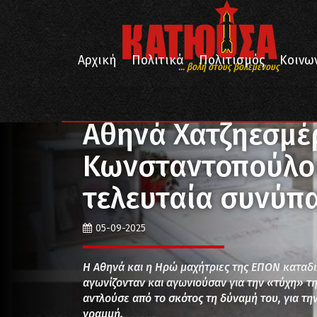
Αρχική
Πολιτικά
Πολιτισμός
Κοινω
... βολή στους βολεμένους
/
/
/
Αρχική
Ιστορία
Πρόσωπα
Αθηνά Χατζηεσμέρ κ
Αθηνά Χατζηεσμέ
Κωνσταντοπούλου
τελευταία συνύπ
05-09-2025
Η Αθηνά και η Ηρώ μαχήτριες της ΕΠΟΝ καταδι
αγωνίζονταν και αγωνιούσαν για την «τύχη» τ
αντλούσε από το σκότος τη δύναμή του, για τ
γραμμή.