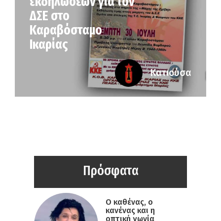
εκδηλώσεων για τον
ΔΣΕ στο
Καραβόσταμο
Ικαρίας
Κατιούσα
Πρόσφατα
Ο καθένας, ο
κανένας και η
οπτική γωνία