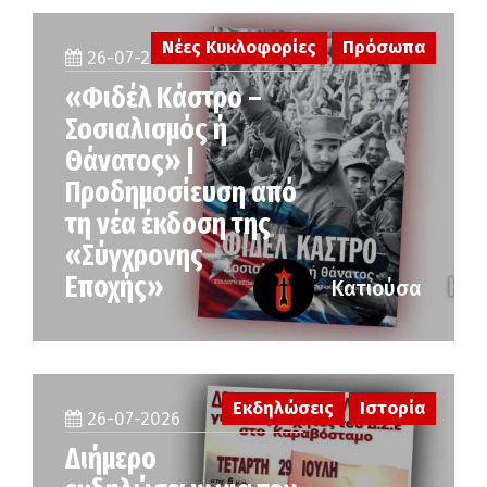
Νέες Κυκλοφορίες
Πρόσωπα
26-07-2026
«Φιδέλ Κάστρο –
Σοσιαλισμός ή
Θάνατος» |
Προδημοσίευση από
τη νέα έκδοση της
«Σύγχρονης
Εποχής»
Κατιούσα
Εκδηλώσεις
Ιστορία
26-07-2026
Διήμερο