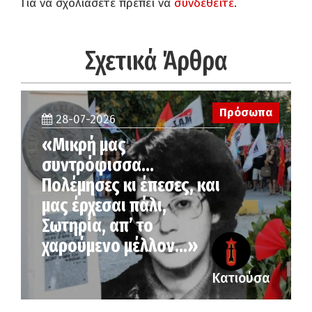
Για να σχολιάσετε πρέπει να
συνδεθείτε
.
Σχετικά Άρθρα
Πρόσωπα
28-07-2026
«Μικρή μας
συντρόφισσα…
Πολέμησες κι έπεσες, και
μας έρχεσαι πάλι,
Σωτηρία, απ’ το
χαρούμενο μέλλον…»
Κατιούσα