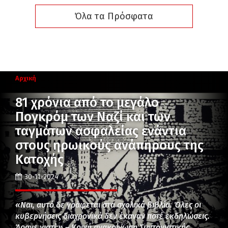
Όλα τα Πρόσφατα
Αρχική
81 χρόνια από το μεγάλο
Πογκρόμ των Ναζί και των
ταγμάτων ασφαλείας ενάντια
στους ηρωικούς ανάπηρους της
Κατοχής
30-11-2024
«Ναι, αυτό δε γράφεται στα σχολικά βιβλία. Όλες οι
κυβερνήσεις διαχρονικά δεν έκαναν ποτέ εκδηλώσεις.
Άραγε γιατί;» – Κοινή ανακοίνωση Συντονιστικής