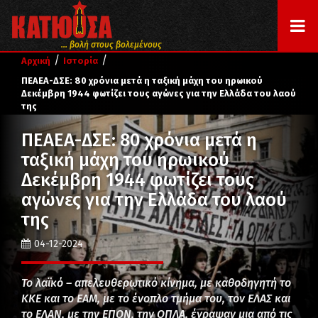
... βολή στους βολεμένους
/
/
Αρχική
Ιστορία
ΠΕΑΕΑ-ΔΣΕ: 80 χρόνια μετά η ταξική μάχη του ηρωικού
Δεκέμβρη 1944 φωτίζει τους αγώνες για την Ελλάδα του λαού
της
ΠΕΑΕΑ-ΔΣΕ: 80 χρόνια μετά η
ταξική μάχη του ηρωικού
Δεκέμβρη 1944 φωτίζει τους
αγώνες για την Ελλάδα του λαού
της
04-12-2024
Το λαϊκό – απελευθερωτικό κίνημα, με καθοδηγητή το
ΚΚΕ και το ΕΑΜ, με το ένοπλο τμήμα του, τον ΕΛΑΣ και
το ΕΛΑΝ, με την ΕΠΟΝ, την ΟΠΛΑ, έγραψαν μια από τις