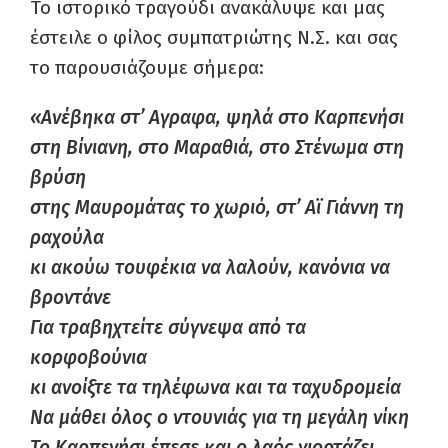
Το ιστορικό τραγούδι ανακάλυψε και μας
έστειλε ο φίλος συμπατριώτης Ν.Σ. και σας
το παρουσιάζουμε σήμερα:
«Ανέβηκα στ’ Αγραφα, ψηλά στο Καρπενήσι
στη Βίνιανη, στο Μαραθιά, στο Στένωμα στη
βρύση
στης Μαυρομάτας το χωριό, στ’ Αϊ Γιάννη τη
ραχούλα
κι ακούω τουφέκια να λαλούν, κανόνια να
βροντάνε
Για τραβηχτείτε σύγνεψα από τα
κορφοβούνια
κι ανοίξτε τα τηλέφωνα και τα ταχυδρομεία
Να μάθει όλος ο ντουνιάς για τη μεγάλη νίκη
Το Καρπενήσι έπεσε και ο λαός γιορτάζει.