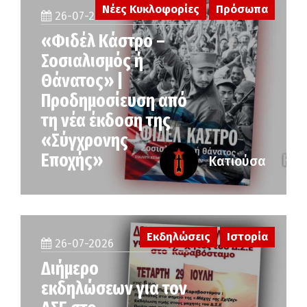
Νέες Κυκλοφορίες
Πρόσωπα
26-07-2026
«Φιδέλ Κάστρο –
Σοσιαλισμός ή
Θάνατος» |
Προδημοσίευση από
τη νέα έκδοση της
«Σύγχρονης
Εποχής»
Κατιούσα
Εκδηλώσεις
Ιστορία
26-07-2026
Διήμερο
εκδηλώσεων για τον