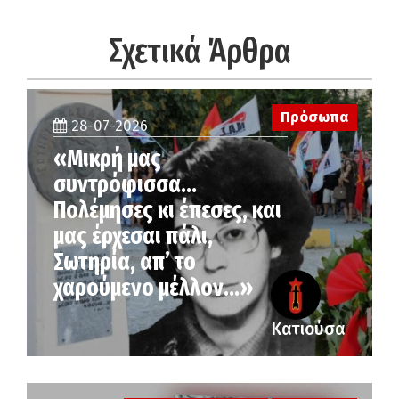
Σχετικά Άρθρα
Πρόσωπα
28-07-2026
«Μικρή μας
συντρόφισσα…
Πολέμησες κι έπεσες, και
μας έρχεσαι πάλι,
Σωτηρία, απ’ το
χαρούμενο μέλλον…»
Κατιούσα