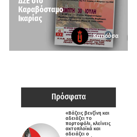
ΔΣΕ στο
Καραβόσταμο
Ικαρίας
Κατιούσα
Πρόσφατα
«Βάζεις βενζίνη και
αδειάζει το
πορτοφόλι, κλείνεις
ακτοπλοϊκά και
αδειάζει ο