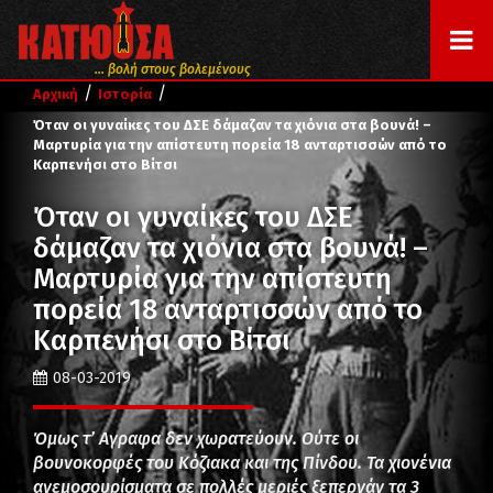
... βολή στους βολεμένους
/
/
Αρχική
Ιστορία
Όταν οι γυναίκες του ΔΣΕ δάμαζαν τα χιόνια στα βουνά! –
Μαρτυρία για την απίστευτη πορεία 18 ανταρτισσών από το
Καρπενήσι στο Βίτσι
Όταν οι γυναίκες του ΔΣΕ
δάμαζαν τα χιόνια στα βουνά! –
Μαρτυρία για την απίστευτη
πορεία 18 ανταρτισσών από το
Καρπενήσι στο Βίτσι
08-03-2019
Όμως τ’ Αγραφα δεν χωρατεύουν. Ούτε οι
βουνοκορφές του Κόζιακα και της Πίνδου. Τα χιονένια
ανεμοσουρίσματα σε πολλές μεριές ξεπερνάν τα 3