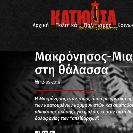
Αρχική
Πολιτικά
Πολιτισμός
Κοινω
... βολή στους βολεμένους
/
/
Αρχική
Ιστορία
Μακρόνησος-Μια λωρίδα φρίκης
Μακρόνησος-Μια 
στη θάλασσα
12-05-2018
Η Μακρόνησος ήταν τόπος όπου με κρατικά ορ
των κρατουμένων κομμουνιστών και συμπαθού
αδιάκοπης πλύσης εγκεφάλου, κι όταν αυτά δε
δολοφονίες των “απείθαρχων”.