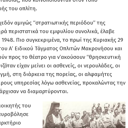
ής του οπλίτη.
σχεδόν αμιγώς “στρατιωτικής περιόδου” της
ηρά περιστατικά του εμφυλίου συνολικά, έλαβε
1948. Πιο συγκεκριμένα, το πρωί της Κυριακής 29
 του Α’ Ειδικού Τάγματος Οπλιτών Μακρονήσου και
ούν προς το θέατρο για ν’ακούσουν “θρησκευτική
ζόταν είχαν μείνει οι ασθενείς, οι νερουλάδες, οι
ιγμή, στη διάρκεια της πορείας, οι αλφαμήτες
ερους υπηρεσίας λόγω ασθενείας, προκαλώντας την
άρχισαν να διαμαρτύρονται.
ιοικητής του
πυροβόλησε
αρκτήριο