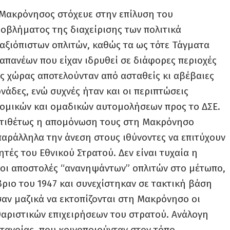
Μακρόνησος στόχευε στην επίλυση του
οβλήματος της διαχείρισης των πολιτικά
αξιόπιστων οπλιτών, καθώς τα ως τότε Τάγματα
απανέων που είχαν ιδρυθεί σε διάφορες περιοχές
ς χώρας αποτελούνταν από ασταθείς κι αβέβαιες
νάδες, ενώ συχνές ήταν και οι περιπτώσεις
ομικών και ομαδικών αυτομολήσεων προς το ΔΣΕ.
τιθέτως η απομόνωση τους στη Μακρόνησο
παράλληλα την άνεση στους ιθύνοντες να επιτύχουν
ές του Εθνικού Στρατού. Δεν είναι τυχαία η
 οι αποστολές “ανανηψάντων” οπλιτών στο μέτωπο,
ριο του 1947 και συνεχίστηκαν σε τακτική βάση
σαν μαζικά να εκτοπίζονται στη Μακρόνησο οι
αριστικών επιχειρήσεων του στρατού. Ανάλογη
ετανοίας, που κοινοποιούνταν στον τόπο