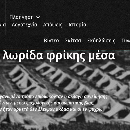
Πλοήγηση
νία
Λογοτεχνία
Απόψεις
Ιστορία
 μέσα στη θάλασσα
Βίντεο
Σκίτσα
Εκδηλώσεις
Συν
λωρίδα φρίκης μέσα
γανωμένο τρόπο επιδιώκονταν η αλλαγή συνείδησης
ντων, μέσω ψυχολογικής και σωματικής βίας,
ν ήταν αρκετά δεν έλειψαν ακόμα και οι εν ψυχρώ