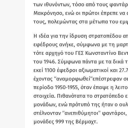
των ιθυνόντων, τόσο από τους φαντάρο
Μακρόνησο, ενώ οι πρώτοι έπρεπε να
τους, πολεμώντας στα μέτωπα του εμ
Η ιδέα για την ίδρυση στρατοπέδου απ
εφέδρους ανήκε, σύμφωνα με τη μαρ
τότε αρχηγό του ΓΕΣ Κωνσταντίνο Βεν
του 1946. Σύμφωνα πάντα με τα δικά τ
εκεί 1100 έφεδροι αξιωματικοί και 27.
έχοντας “αναμορφωθεί”επέστρεφαν σε 
περίοδο 1950-1955, όταν έπαψε η λει
στοιχεία. Πιθανότατα το στρατόπεδο 
μονάδων, ενώ πρότυπό της ήταν ο ου
στέλνονταν “ανεπιθύμητοι” φαντάροι,
μονάδες 999 της Βέρμαχτ.