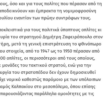
υς, όσο και για τους πολίτες που πέρασαν από τη
 αποδεικνύουν και έμπρακτα τη νομιμοφροσύνη
φυλίου εναντίον των πρώην συντρόφων τους.
οκλειστικά για τους πολιτικά ύποπτους οπλίτες κι
τυρία του στρατηγού Δημήτρη Ζαφειρόπουλο στον
τήρη, μετά τη γενική επιστράτευση το φθινόπωρο
ου στοιχεία, από το 1947 ως το 1950 πέρασαν από
700 οπλίτες, οι περισσότεροι από τους οποίους,
μονάδες του τακτικού στρατού, ενώ για την
τουργία του στρατοπέδου δεν έχουν δημοσιευθεί
είχε νομικό καθεστώς παρόμοιο με των υπόλοιπων
λαμός Καλπακίου στο μεσοπόλεμο, όπου επίσης
 παρουσιάζοντας παράλληλα ομοιότητες με τις