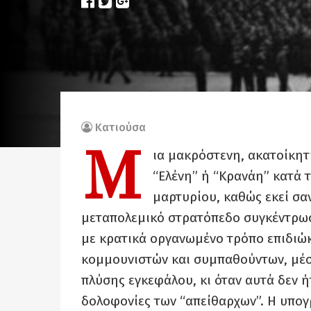
Κατιούσα
Μ
ια μακρόστενη, ακατοίκητ
“Ελένη” ή “Κρανάη” κατά 
μαρτυρίου, καθώς εκεί σα
μεταπολεμικό στρατόπεδο συγκέντρω
με κρατικά οργανωμένο τρόπο επιδιώ
κομμουνιστών και συμπαθούντων, μέσ
πλύσης εγκεφάλου, κι όταν αυτά δεν ή
δολοφονίες των “απείθαρχων”. Η υπο