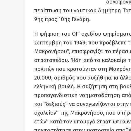
δολοφονίε
περίπτωση του ναυτικού Δημήτρη Τατ
9ης προς 10ης Γενάρη.
Η ψήφιση του ΟΓ’ σχεδίου ψηφίσματο
Σεπτέμβρη του 1949, που προέβλεπε
Μακρονήσου”, επισφραγίζει το πέρασμ
στρατοπέδου. Ήδη από το καλοκαίρι τ
πολιτών που κρατούνταν στη Μακρόνησ
20.000, αριθμός που αυξήθηκε κι άλλ
ελληνική βουλή. Η συζήτηση στη βουλ
προπαγανδιστική νοηματοδότηση από 
και “δεξιούς” να συναγωνίζονται στην
σχολείον” της Μακρονήσου, που υπήρξ
ετών” κατά τον υπουργό Στρατιωτικών
πρωτοστάτησε στην εκστρατεία αποθέ