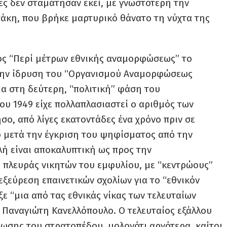
ς δεν σταμάτησαν εκεί, με γνωστότερη την
άκη, που βρήκε μαρτυρικό θάνατο τη νύχτα της
ς “Περί μέτρων εθνικής αναμορφώσεως” το
 την ίδρυση του “Οργανισμού Αναμορφώσεως
α στη δεύτερη, “πολιτική” φάση του
ου 1949 είχε πολλαπλασιαστεί ο αριθμός των
ο, από λίγες εκατοντάδες ένα χρόνο πριν σε
ο μετά την έγκριση του ψηφίσματος από την
ή είναι αποκαλυπτική ως προς την
πλευράς νικητών του εμφυλίου, με “κεντρώους”
 εξεύρεση επαινετικών σχολίων για το “εθνικόν
ε “μια από τας εθνικάς νίκας των τελευταίων
 Παναγιώτη Κανελλόπουλο. Ο τελευταίος εξάλλου
ωσης του στρατοπέδου, μολονότι αργότερα, καίτοι