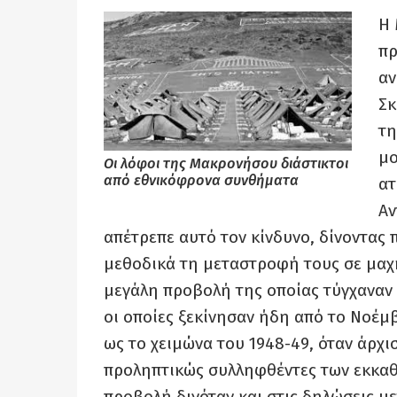
Η 
πρ
αν
Σκ
τη
μο
Οι λόφοι της Μακρονήσου διάστικτοι
από εθνικόφρονα συνθήματα
ατ
Αν
απέτρεπε αυτό τον κίνδυνο, δίνοντας 
μεθοδικά τη μεταστροφή τους σε μαχητ
μεγάλη προβολή της οποίας τύγχαναν
οι οποίες ξεκίνησαν ήδη από το Νοέμβ
ως το χειμώνα του 1948-49, όταν άρχι
προληπτικώς συλληφθέντες των εκκαθ
προβολή δινόταν και στις δηλώσεις μ