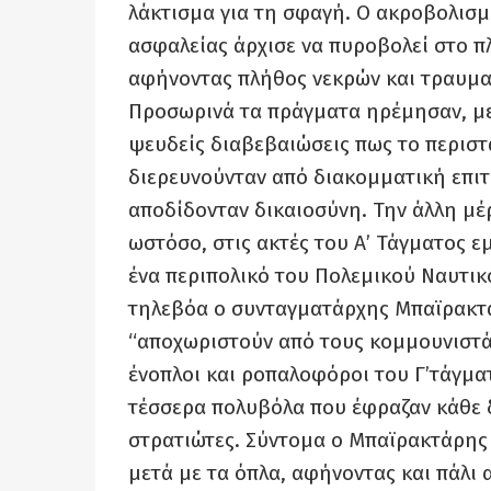
λάκτισμα για τη σφαγή. Ο ακροβολισμ
ασφαλείας άρχισε να πυροβολεί στο π
αφήνοντας πλήθος νεκρών και τραυμα
Προσωρινά τα πράγματα ηρέμησαν, με
ψευδείς διαβεβαιώσεις πως το περιστ
διερευνούνταν από διακομματική επιτ
αποδίδονταν δικαιοσύνη. Την άλλη μέ
ωστόσο, στις ακτές του Α’ Τάγματος 
ένα περιπολικό του Πολεμικού Ναυτικο
τηλεβόα ο συνταγματάρχης Μπαϊρακτά
“αποχωριστούν από τους κομμουνιστάς
ένοπλοι και ροπαλοφόροι του Γ’τάγμα
τέσσερα πολυβόλα που έφραζαν κάθε 
στρατιώτες. Σύντομα ο Μπαϊρακτάρης 
μετά με τα όπλα, αφήνοντας και πάλι