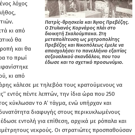
ένος λόχος
λήθος,
τιών.
Πατρίς-θρησκεία και Άγιος Πρεβέζης.
Ο Στυλιανός Κορνάρος πλάι στο
τά κι από
διοικητή Σκαλούμπακα. Στη
ατικό θα
μεταπολίτευση ως μητροπολίτης
Πρεβέζης και Νικοπόλεως έμελε να
ροπή και θα
απασχολήσει το πανελλήνιο εξαιτίας
σεξουαλικού σκανδάλου, που του
ρα το πρωί
έδωσε και το σχετικό προσωνύμιο.
εμφανίστηκε
ύ, κι από
ρης κάλεσε με τηλεβόα τους κρατούμενους να
” εντός πέντε λεπτών, την ίδια ώρα που 250
τος κύκλωσαν το Α’ τάγμα, ενώ υπήρχαν και
δυνατότητα διαφυγής στους περικυκλωμένους
έδωσε εντολή για επίθεση, αρχικά με ρόπαλα και
 αμέτρητους νεκρούς. Οι στρατιώτες προσπαθούσαν