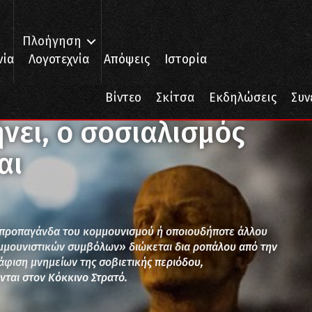
Πλοήγηση
νία
Λογοτεχνία
Απόψεις
Ιστορία
, ο σοσιαλισμός δεν ξεθεμελιώνεται
Βίντεο
Σκίτσα
Εκδηλώσεις
Συν
ήνει, ο σοσιαλισμός
αι
«προπαγάνδα του κομμουνισμού ή οποιουδήποτε άλλου
μμουνιστικών συμβόλων» διώκεται δια ροπάλου από την
άφιση μνημείων της σοβιετικής περιόδου,
ται στον Κόκκινο Στρατό.