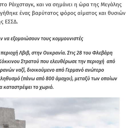
στο Ράιχσταγκ, και να σημάνει η ώρα της Μεγάλης
ηγήθηκε ένας βαρύτατος φόρος αίματος και θυσιών
ς ΕΣΣΔ.
ύν να εξομοιώσουν τους κομμουνιστές
 περιοχή Λβιβ, στην Ουκρανία. Στις 28 του Φλεβάρη
Κόκκινου Στρατού που ελευθέρωσε την περιοχή από
ρανών ναζί, διοικούμενο από Γερμανό ανώτερο
 πληθυσμό (πάνω από 800 άμαχοι), μεταξύ των οποίων
α καταστρέψει το χωριό.