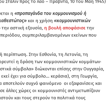
ου Στάλιν προς το λαό – Πράβντα, 10 του Μάη 1945)
ύεται η
«προπαγάνδα του κομμουνισμού ή
καθεστώτος»
και η χρήση
«κομμουνιστικών
 την αστική εξουσία,
η βουλή αποφάσισε
την
 περιόδου, συμπεριλαμβανομένων εκείνων που
ή περίπτωση. Στην Εσθονία, τη Λετονία, τη
γορευτεί η δράση των κομμουνιστικών κομμάτων·
στικά σύμβολα» διώκονται επίσης στην Ουγγαρία,
εκεί έχει για σύμβολο… κεράσια), στη Γεωργία,
α αποτελούν συχνό φαινόμενο οι εξαφανίσεις και
 σε άλλες χώρες οι κομμουνιστές αντιμετωπίζουν
αστούν και τους στερούν τα πολιτικά τους