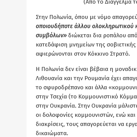
(Από το Διάγγελμα τ
Στην Πολωνία, όπου με νόμο απαγορε
οποιουδήποτε άλλου ολοκληρωτικού 
συμβόλων»
διώκεται δια ροπάλου από
κατεδάφιση μνημείων της σοβιετικής
αφιερώνονται στον Κόκκινο Στρατό.
Η Πολωνία δεν είναι βέβαια η μοναδικ
Λιθουανία και την Ρουμανία έχει απα
το σφυροδρέπανο και άλλα «κομμουνι
στην Τσεχία (το Κομμουνιστικό Κόμμα 
στην Ουκρανία. Στην Ουκρανία μάλιστ
οι δολοφονίες κομμουνιστών, ενώ και
διακρίσεις, τους απαγορεύεται να εργ
δικαιώματα.