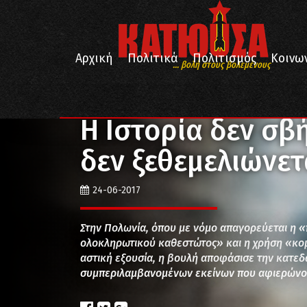
Αρχική
Πολιτικά
Πολιτισμός
Κοινω
... βολή στους βολεμένους
/
/
/
Αρχική
Πολιτικά
Διεθνή
Η Ιστορία δεν σβήνει
Η Ιστορία δεν σβ
δεν ξεθεμελιώνετ
24-06-2017
Στην Πολωνία, όπου με νόμο απαγορεύεται η 
ολοκληρωτικού καθεστώτος» και η χρήση «κο
αστική εξουσία, η βουλή αποφάσισε την κατεδ
συμπεριλαμβανομένων εκείνων που αφιερώνον