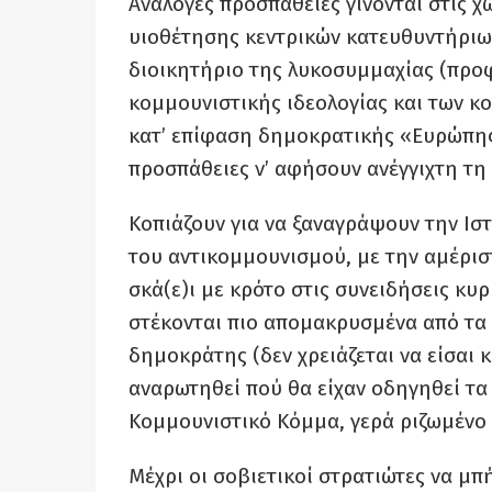
Ανάλογες προσπάθειες γίνονται στις 
υιοθέτησης κεντρικών κατευθυντήριω
διοικητήριο της λυκοσυμμαχίας (προ
κομμουνιστικής ιδεολογίας και των κ
κατ’ επίφαση δημοκρατικής «Ευρώπης
προσπάθειες ν’ αφήσουν ανέγγιχτη τη
Κοπιάζουν για να ξαναγράψουν την Ισ
του αντικομμουνισμού, με την αμέρι
σκά(ε)ι με κρότο στις συνειδήσεις κυ
στέκονται πιο απομακρυσμένα από τα 
δημοκράτης (δεν χρειάζεται να είσαι 
αναρωτηθεί πού θα είχαν οδηγηθεί τα
Κομμουνιστικό Κόμμα, γερά ριζωμένο 
Μέχρι οι σοβιετικοί στρατιώτες να μ