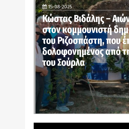
15-08-2025
Κώστας Βιδάλης – Αιών
στον κομμουνιστή δη
του Ριζοσπάστη, που έ
δολοφονημένος από τ
του Σούρλα