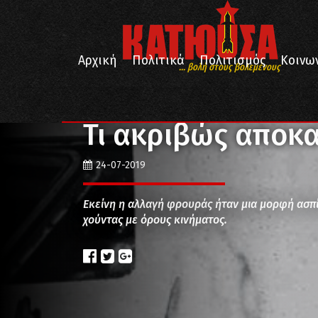
Αρχική
Πολιτικά
Πολιτισμός
Κοινω
... βολή στους βολεμένους
/
/
/
Αρχική
Ιστορία
Γεγονότα
Τι ακριβώς αποκατα
Τι ακριβώς αποκα
24-07-2019
Εκείνη η αλλαγή φρουράς ήταν μια μορφή ασπί
χούντας με όρους κινήματος.