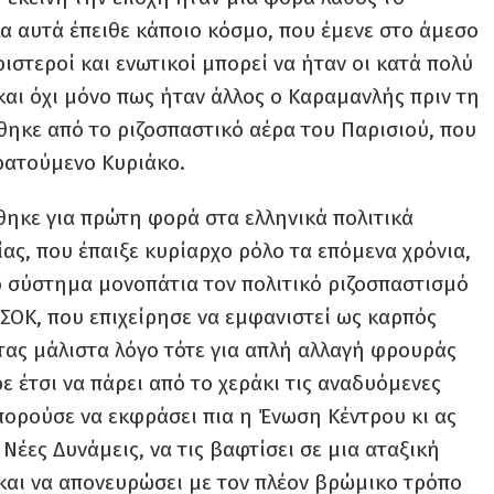
α αυτά έπειθε κάποιο κόσμο, που έμενε στο άμεσο
ιστεροί και ενωτικοί μπορεί να ήταν οι κατά πολύ
και όχι μόνο πως ήταν άλλος ο Καραμανλής πριν τη
ήθηκε από το ριζοσπαστικό αέρα του Παρισιού, που
κρατούμενο Κυριάκο.
ηκε για πρώτη φορά στα ελληνικά πολιτικά
ας, που έπαιξε κυρίαρχο ρόλο τα επόμενα χρόνια,
ο σύστημα μονοπάτια τον πολιτικό ριζοσπαστισμό
ΑΣΟΚ, που επιχείρησε να εμφανιστεί ως καρπός
τας μάλιστα λόγο τότε για απλή αλλαγή φρουράς
 έτσι να πάρει από το χεράκι τις αναδυόμενες
μπορούσε να εκφράσει πια η Ένωση Κέντρου κι ας
Νέες Δυνάμεις, να τις βαφτίσει σε μια αταξική
και να απονευρώσει με τον πλέον βρώμικο τρόπο