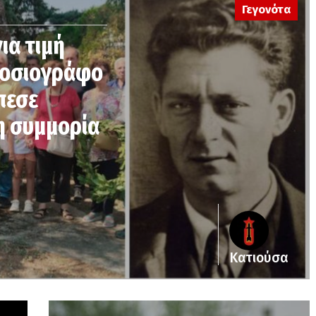
Γεγονότα
ια τιμή
μοσιογράφο
πεσε
η συμμορία
Κατιούσα