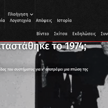
Πλοήγηση
νία
Λογοτεχνία
Απόψεις
Ιστορία
στάθηκε το 1974;
Βίντεο
Σκίτσα
Εκδηλώσεις
Συν
ταστάθηκε το 1974;
δας του συστήματος για ν’ αποτρέψει μια πτώση της