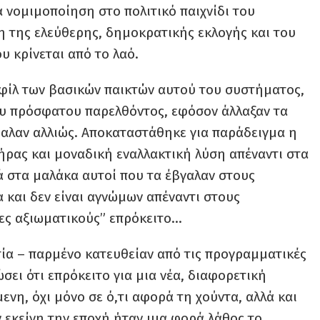
 νομιμοποίηση στο πολιτικό παιχνίδι του
 της ελεύθερης, δημοκρατικής εκλογής και του
υ κρίνεται από το λαό.
ίλ των βασικών παικτών αυτού του συστήματος,
υ πρόσφατου παρελθόντος, εφόσον άλλαξαν τα
βαλαν αλλιώς. Αποκαταστάθηκε για παράδειγμα η
ήρας και μοναδική εναλλακτική λύση απέναντι στα
ά στα μαλάκα αυτοί που τα έβγαλαν στους
α και δεν είναι αγνώμων απέναντι στους
ες αξιωματικούς” επρόκειτο…
ία – παρμένο κατευθείαν από τις προγραμματικές
σει ότι επρόκειτο για μια νέα, διαφορετική
νη, όχι μόνο σε ό,τι αφορά τη χούντα, αλλά και
 εκείνη την εποχή ήταν μια φορά λάθος το