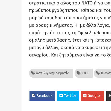
στρατιωτικό σκέλος του ΝΑΤΟ ή να φαν
πρωθυπουργούς τύπου Τσίπρα και του
μορφή ασπίδας του συστήματος για ν’
με όρους κινήματος. Η’ με άλλα λόγια
παρά την ήττα του, τη “φιλελευθεροπο
ομαλής μετάβασης, έτσι και η “αποκατ
μεταξύ άλλων, σκοπό να ακυρώσει την
σεναρίου. Και ζητούμενο είναι να το
Αστική Δημοκρατία
ΚΚΕ
Κωνστ
Facebook
Twitter
Google+