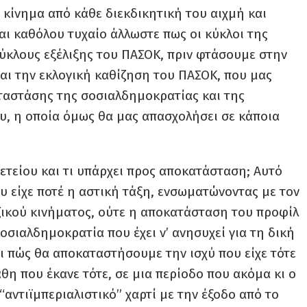
 κίνημα από κάθε διεκδικητική του αιχμή και
αι καθόλου τυχαίο άλλωστε πως οι κύκλοι της
κύκλους εξέλιξης του ΠΑΣΟΚ, πριν φτάσουμε στην
αι την εκλογική καθίζηση του ΠΑΣΟΚ, που μας
αστάσης της σοσιαλδημοκρατίας και της
υ, η οποία όμως θα μας απασχολήσει σε κάποια
πετείου και τι υπάρχει προς αποκατάσταση; Αυτό
υ είχε ποτέ η αστική τάξη, ενσωματώνοντας με τον
ζικού κινήματος, ούτε η αποκατάσταση του προφίλ
 σοσιαλδημοκρατία που έχει ν’ ανησυχεί για τη δική
ι πώς θα αποκαταστήσουμε την ισχύ που είχε τότε
θη που έκανε τότε, σε μια περίοδο που ακόμα κι ο
“αντιϊμπεριαλιστικό” χαρτί με την έξοδο από το