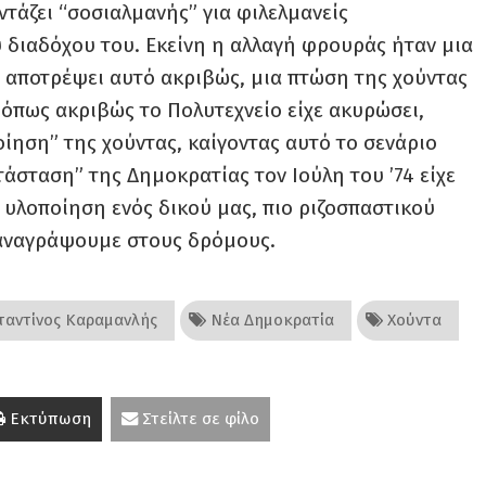
τάζει “σοσιαλμανής” για φιλελμανείς
 διαδόχου του. Εκείνη η αλλαγή φρουράς ήταν μια
 αποτρέψει αυτό ακριβώς, μια πτώση της χούντας
, όπως ακριβώς το Πολυτεχνείο είχε ακυρώσει,
ίηση” της χούντας, καίγοντας αυτό το σενάριο
άσταση” της Δημοκρατίας τον Ιούλη του ’74 είχε
 υλοποίηση ενός δικού μας, πιο ριζοσπαστικού
 ξαναγράψουμε στους δρόμους.
αντίνος Καραμανλής
Νέα Δημοκρατία
Χούντα
Εκτύπωση
Στείλτε σε φίλο