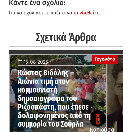
Κάντε ένα σχόλιο:
Για να σχολιάσετε πρέπει να
συνδεθείτε
.
Σχετικά Άρθρα
Γεγονότα
15-08-2025
Κώστας Βιδάλης –
Αιώνια τιμή στον
κομμουνιστή
δημοσιογράφο του
Ριζοσπάστη, που έπεσε
δολοφονημένος από τη
συμμορία του Σούρλα
Κατιούσα