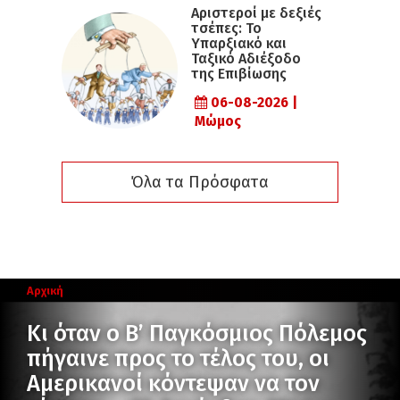
Αριστεροί με δεξιές
τσέπες: Το
Υπαρξιακό και
Ταξικό Αδιέξοδο
της Επιβίωσης
06-08-2026 |
Μώμος
Όλα τα Πρόσφατα
Αρχική
Κι όταν ο Β’ Παγκόσμιος Πόλεμος
πήγαινε προς το τέλος του, οι
Αμερικανοί κόντεψαν να τον