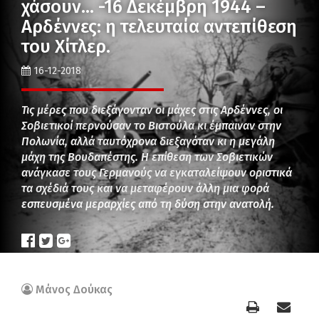
χάσουν… -16 Δεκέμβρη 1944 –
Αρδέννες: η τελευταία αντεπίθεση
του Χίτλερ.
16-12-2018
Τις μέρες που διεξάγονταν οι μάχες στις Αρδέννες, οι
Σοβιετικοί περνούσαν το Βιστούλα κι έμπαιναν στην
Πολωνία, αλλά ταυτόχρονα διεξαγόταν κι η μεγάλη
μάχη της Βουδαπέστης. Η επίθεση των Σοβιετικών
ανάγκασε τους Γερμανούς να εγκαταλείψουν οριστικά
τα σχέδιά τους και να μεταφέρουν άλλη μια φορά
εσπευσμένα μεραρχίες από τη δύση στην ανατολή.
Μάνος Δούκας