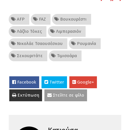
AFP
FAZ
Βουκουρέστι
Λάζλο Τόκες
Λιμπερασιόν
Νικολάε Τσαουσέσκου
Ρουμανία
Σεκουριτάτε
Τιμισοάρα
Facebook
Twitter
Google+
Εκτύπωση
Στείλτε σε φίλο