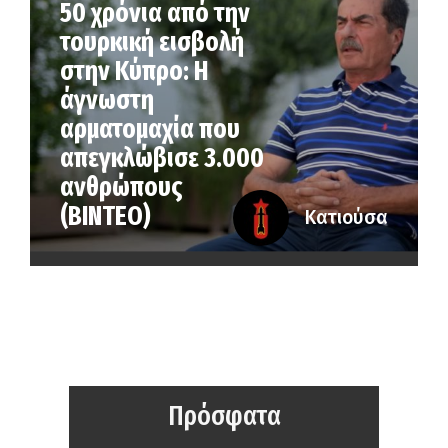
50 χρόνια από την
τουρκική εισβολή
στην Κύπρο: Η
άγνωστη
αρματομαχία που
απεγκλώβισε 3.000
ανθρώπους
(ΒΙΝΤΕΟ)
Κατιούσα
Πρόσφατα