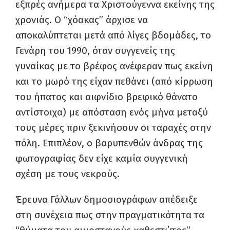
εξπρές ανήμερα τα Χριστούγεννα εκείνης της
χρονιάς. Ο “χόακας” άρχισε να
αποκαλύπτεται μετά από λίγες βδομάδες, το
Γενάρη του 1990, όταν συγγενείς της
γυναίκας με το βρέφος ανέφεραν πως εκείνη
και το μωρό της είχαν πεθάνει (από κίρρωση
του ήπατος και αιφνίδιο βρεφικό θάνατο
αντίστοιχα) με απόσταση ενός μήνα μεταξύ
τους μέρες πριν ξεκινήσουν οι ταραχές στην
πόλη. Επιπλέον, ο βαρυπενθών άνδρας της
φωτογραφίας δεν είχε καμία συγγενική
σχέση με τους νεκρούς.
Έρευνα Γάλλων δημοσιογράφων απέδειξε
στη συνέχεια πως στην πραγματικότητα τα