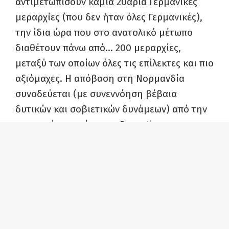
αντιμετωπίσουν καμιά 20αριά Γερμανικές
μεραρχίες (που δεν ήταν όλες Γερμανικές),
την ίδια ώρα που στο ανατολικό μέτωπο
διαθέτουν πάνω από… 200 μεραρχίες,
μεταξύ των οποίων όλες τις επίλεκτες και πιο
αξιόμαχες. Η απόβαση στη Νορμανδία
συνοδεύεται (με συνεννόηση βέβαια
δυτικών και σοβιετικών δυνάμεων) από την
γιγαντιαία επιχείρηση «Bagration» που
εξαπέλυσε την ίδια χρονική στιγμή με την
απόβασή της Νορμανδίας, ο Σοβιετικός
στρατός για την απελευθέρωση της
Λευκορωσίας. Οι Γερμανοί αναγκάζονται να
αποσύρουν δυνάμεις από τα μέτωπα της
Γαλλίας και της Ιταλίας για να ενισχύσουν