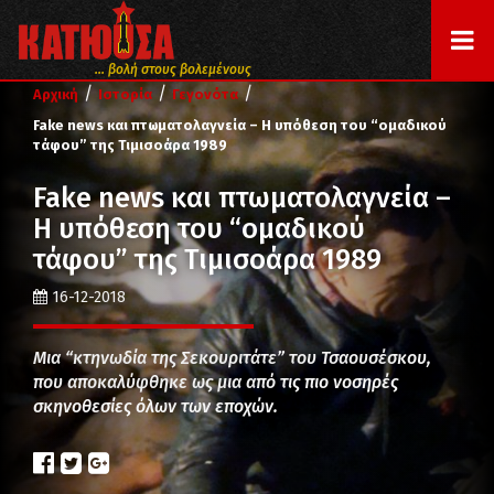
... βολή στους βολεμένους
/
/
/
Αρχική
Ιστορία
Γεγονότα
Fake news και πτωματολαγνεία – Η υπόθεση του “ομαδικού
τάφου” της Τιμισοάρα 1989
Fake news και πτωματολαγνεία –
Η υπόθεση του “ομαδικού
τάφου” της Τιμισοάρα 1989
16-12-2018
Μια “κτηνωδία της Σεκουριτάτε” του Τσαουσέσκου,
που αποκαλύφθηκε ως μια από τις πιο νοσηρές
σκηνοθεσίες όλων των εποχών.