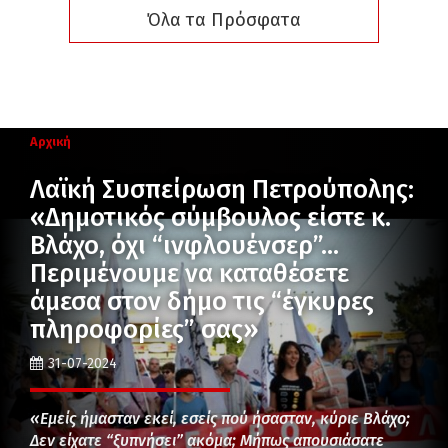
Όλα τα Πρόσφατα
Αρχική
Λαϊκή Συσπείρωση Πετρούπολης:
«Δημοτικός σύμβουλος είστε κ.
Βλάχο, όχι “ινφλουένσερ”…
Περιμένουμε να καταθέσετε
άμεσα στον δήμο τις “έγκυρες
πληροφορίες” σας»
31-07-2024
«Εμείς ήμασταν εκεί, εσείς πού ήσασταν, κύριε Βλάχο;
Δεν είχατε “ξυπνήσει” ακόμα; Μήπως απουσιάσατε