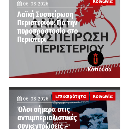
Κοινωνία
06-08-2026
Λαϊκή Συσπείρωση
Περιστερίου: Για την
πυροπροστασία στο
Περιστέρι
Κατιούσα
Επικαιρότητα
Κοινωνία
06-08-2026
Όλοι σήμερα στις
αντιιμπεριαλιστικές
συγκεντρώσεις –