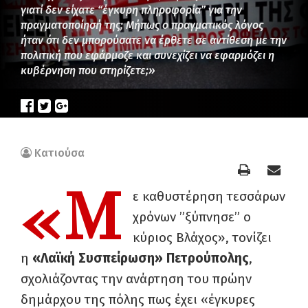
γιατί δεν είχατε “έγκυρη πληροφορία” για την
πραγματοποίησή της; Μήπως ο πραγματικός λόγος
ήταν ότι δεν μπορούσατε να έρθετε σε αντίθεση με την
πολιτική που εφάρμοζε και συνεχίζει να εφαρμόζει η
κυβέρνηση που στηρίζετε;»
Κατιούσα
«Μ
ε καθυστέρηση τεσσάρων
χρόνων ”ξύπνησε” ο
κύριος Βλάχος», τονίζει
η
«Λαϊκή Συσπείρωση» Πετρούπολης
,
σχολιάζοντας την ανάρτηση του πρώην
δημάρχου της πόλης πως έχει «έγκυρες