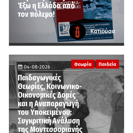
Έξω η Ελλάδα από
τον πόλεμο!
Κατιούσα
Θεωρία
Παιδεία
04-08-2026
Παιδαγωγικές
Θεωρίες, Κοινωνικο-
Οικονομικές Δομές
και η Αναπαραγωγή
του Υποκειμένου:
Συγκριτική Ανάλυση
της Μοντεσσοριανής