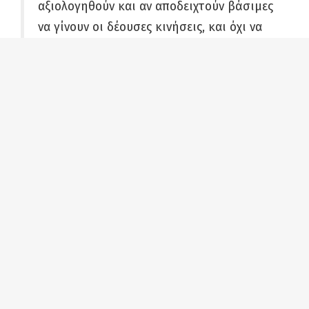
αξιολογηθούν και αν αποδειχτούν βάσιμες
να γίνουν οι δέουσες κινήσεις, και όχι να
υποδύεται τον αυτοπροβαλλόμενο
ρεπόρτερ που διαλαλεί το αποκλειστικό
του “ρεπορτάζ”.
Ο Δήμος Πετρούπολης, μέρες πριν,
επικοινώνησε με τους αρμόδιους, οι
οποίοι παρείχαν ρητές και
κατηγορηματικές διαβεβαιώσεις ότι δεν
συμβαίνει κάτι τέτοιο, προσθέτοντας πως
η όποια λάσπη ρίχνεται στη χωματερή
προέρχεται από τα εσχαρέματα, δηλαδή
από τον καθαρισμό των φρεατίων.
Δεν μπορούμε, πάντως, να μην