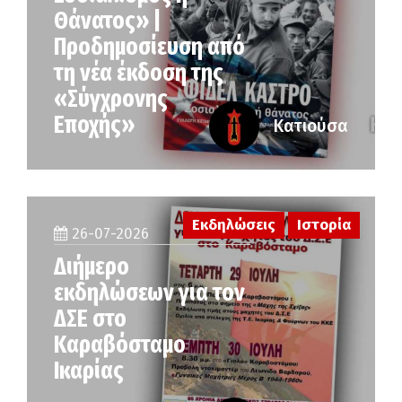
Θάνατος» |
Προδημοσίευση από
τη νέα έκδοση της
«Σύγχρονης
Εποχής»
Κατιούσα
Εκδηλώσεις
Ιστορία
26-07-2026
Διήμερο
εκδηλώσεων για τον
ΔΣΕ στο
Καραβόσταμο
Ικαρίας