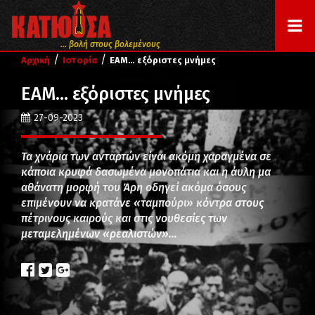
... βολή στους βολεμένους
/
/
Αρχική
Ιστορία
EAM… εξόριστες μνήμες
EAM… εξόριστες μνήμες
27-09-2023
Τα χνάρια των ανταρτών είναι ακόμη χαραγμένα σε
κάποια κρυφά δασωμένα μονοπάτια και η άυλη μα
αθάνατη μορφή του Άρη οδηγεί ακόμα όσους
επιμένουν να κρατάνε «ταμπούρι» κόντρα στους
πέτρινους καιρούς και στις νουθεσίες των
μεταμελημένων «ρεαλιστών»…