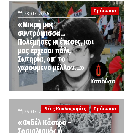
Πρόσωπα
28-07-2026
«Μικρή μας
συντρόφισσα…
Πολέμησες κι έπεσες, και
μας έρχεσαι πάλι,
Σωτηρία, απ’ το
χαρούμενο μέλλον…»
Κατιούσα
Νέες Κυκλοφορίες
Πρόσωπα
26-07-2026
«Φιδέλ Κάστρο –
Σοσιαλισμός ή