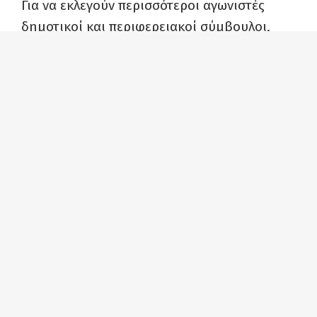
Για να εκλεγούν περισσότεροι αγωνιστές
δημοτικοί και περιφερειακοί σύμβουλοι,
που θα είναι δίπλα στον λαό και τους αγώνες
του και όχι χειροκροτητές της αντιλαϊκής
κυβερνητικής πολιτικής.
Για να ενισχυθεί η πάλη ενάντια σε ένα
κράτος εχθρικό για τον λαό, θεσμοί του
οποίου είναι οι Περιφέρειες και οι δήμοι και
εφαρμόζουν ενιαία την εγκληματική
πολιτική του κέρδους που τσακίζει τον
λαό.
Για να δυναμώσει η αντιπαράθεση με
την πολιτική της Ευρωπαϊκής Ένωσης και
των κυβερνήσεων, την οποία εφαρμόζουν
απαρέγκλιτα οι περιφερειακές και δημοτικές
αρχές που στηρίζονται από ΝΔ – ΠΑΣΟΚ –