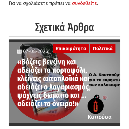
Για να σχολιάσετε πρέπει να
συνδεθείτε
.
Σχετικά Άρθρα
Επικαιρότητα
Πολιτικά
07-08-2026
«Βάζεις βενζίνη και
αδειάζει το πορτοφόλι,
κλείνεις ακτοπλοϊκά και
αδειάζει ο λογαριασμός,
ψάχνεις δωμάτιο και …
αδειάζει το όνειρο!»
Κατιούσα