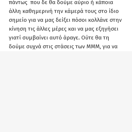
πάντως που δε θα δούμε αύριο ή κάποια
άλλη καθημερινή την κάμερά τους στο ίδιο
σημείο για να μας δείξει πόσοι κολλάνε στην
κίνηση τις άλλες μέρες και να μας εξηγήσει
γιατί συμβαίνει αυτό άραγε. Ούτε θα τη
δούμε συχνά στις στάσεις των ΜΜΜ, για να
δουν πόσες είναι οι καθυστερήσεις των
λεωφορείων, των τρόλεϊ, ακόμα και του
μετρό σε κάποιες περιπτώσεις, πώς
στιβάζονται σα σαρδέλες οι επιβάτες και δη
σε μια περίοδο έξαρσης της γρίπης. Κι αφού
μας “ενημέρωσε υπεύθυνα” για την κίνηση
στους δρόμους, το κανάλι του Φαλήρου
έκανε αναφορά και στις απεργιακές
συγκεντρώσεις, για να δούμε τι ήταν αυτό