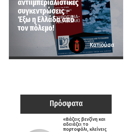
αντιιμπεριαλιστικές
συγκεντρώσεις –
Έξω η Ελλάδα από
τον πόλεμο!
Κατιούσα
Πρόσφατα
«Βάζεις βενζίνη και
αδειάζει το
πορτοφόλι, κλείνεις