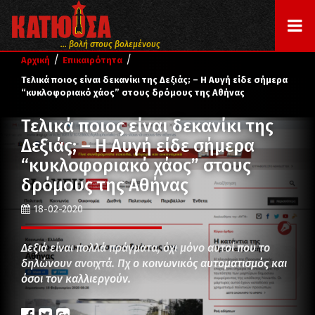
... βολή στους βολεμένους
/
/
Αρχική
Επικαιρότητα
Τελικά ποιος είναι δεκανίκι της Δεξιάς; – Η Αυγή είδε σήμερα
“κυκλοφοριακό χάος” στους δρόμους της Αθήνας
Τελικά ποιος είναι δεκανίκι της
Δεξιάς; – Η Αυγή είδε σήμερα
“κυκλοφοριακό χάος” στους
δρόμους της Αθήνας
18-02-2020
Δεξιά είναι πολλά πράγματα, όχι μόνο αυτοί που το
δηλώνουν ανοιχτά. Πχ ο κοινωνικός αυτοματισμός και
όσοι τον καλλιεργούν.