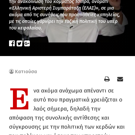
την ανακοίνωση του κόμματος Τσίπρα, ονόματι
«Ελληνική Αριστερή Συμπαράταξη (ΕΛΑΣ)», σε μια
ακόμα από τις συνήθεις του προσπάθειες καπηλείας,
με τις οποίες γαρνίρει την ταξική πολιτική του υπέρ
του κεφαλαίου.
Κατιούσα
Ε
να ακόμα ανάχωμα απέναντι σε
αυτό που πραγματικά χρειάζεται ο
λαός σήμερα, δηλαδή την
απόφαση της συνολικής αντίθεσης και
σύγκρουσης με την πολιτική των κερδών και