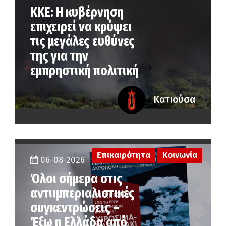
ΚΚΕ: Η κυβέρνηση
επιχειρεί να κρύψει
τις μεγάλες ευθύνες
της για την
εμπρηστική πολιτική
Κατιούσα
Επικαιρότητα
Κοινωνία
06-08-2026
Όλοι σήμερα στις
αντιιμπεριαλιστικές
συγκεντρώσεις –
Έξω η Ελλάδα από