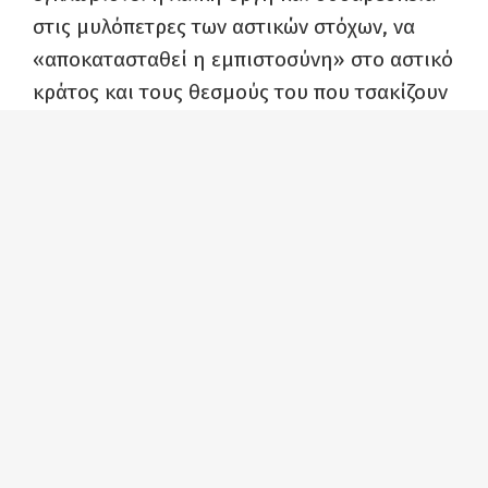
στις μυλόπετρες των αστικών στόχων, να
«αποκατασταθεί η εμπιστοσύνη» στο αστικό
κράτος και τους θεσμούς του που τσακίζουν
τον λαό, όλα όσα έντυσε με τα γνωστά
μεγάλα λόγια περί «δικαιοσύνης» σε ένα
άδικο και ταξικό σύστημα, «έντιμης»
διαχείρισης της καπιταλιστικής
εκμετάλλευσης και των πολέμων, και
«αλλαγή πολιτικής» με την αλλαγή του
διαχειριστή της βαρβαρότητας.
Αυτό αποτυπώθηκε και από την ιδιαίτερη
προσπάθεια που καταβλήθηκε στην ομιλία
του για να λανσαριστεί το ιδεολόγημα του
«νέου πατριωτισμού», επιχειρώντας να