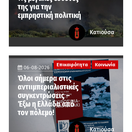
της για την
εμπρηστική πολιτική
Κατιούσα
Επικαιρότητα
Κοινωνία
06-08-2026
Όλοι σήμερα στις
αντιιμπεριαλιστικές
συγκεντρώσεις –
Έξω η Ελλάδα από
τον πόλεμο!
Κατιούσα