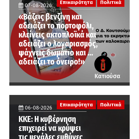
Επικαιρότητα
Πολιτικά
07-08-2026
«Βάζεις βενζίνη και
αδειάζει το πορτοφόλι,
κλείνεις ακτοπλοϊκά και
αδειάζει ο λογαριασμός,
ψάχνεις δωμάτιο και …
αδειάζει το όνειρο!»
Κατιούσα
Επικαιρότητα
Πολιτικά
06-08-2026
ΚΚΕ: Η κυβέρνηση
επιχειρεί να κρύψει
τις μεγάλες ευθύνες