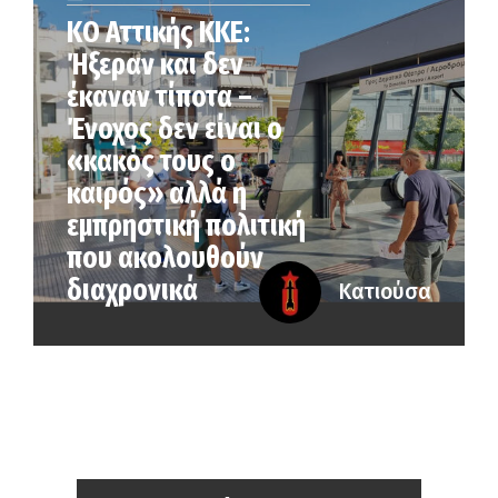
KO Αττικής ΚΚΕ:
Ήξεραν και δεν
έκαναν τίποτα –
Ένοχος δεν είναι ο
«κακός τους ο
καιρός» αλλά η
εµπρηστική πολιτική
που ακολουθούν
διαχρονικά
Κατιούσα