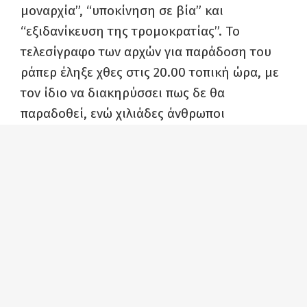
μοναρχία”, “υποκίνηση σε βία” και
“εξιδανίκευση της τρομοκρατίας”. Το
τελεσίγραφο των αρχών για παράδοση του
ράπερ έληξε χθες στις 20.00 τοπική ώρα, με
τον ίδιο να διακηρύσσει πως δε θα
παραδοθεί, ενώ χιλιάδες άνθρωποι
κινητοποιούνται για να τον υποστηρίξουν σε
όλη την Ισπανία.
Οι επίμαχες αναρτήσεις και τραγούδια
αφορούν το διάστημα 2014-2016. Σε μια
σειρά αναρτήσεων στο τουίτερ, ο Χασέλ
καταφερόταν κατά του διαφυγόντα στο
εξωτερικό μετά από σκάνδαλα μονάρχη
Χουάν Κάρλος, τον οποίο χαρακτήρισε