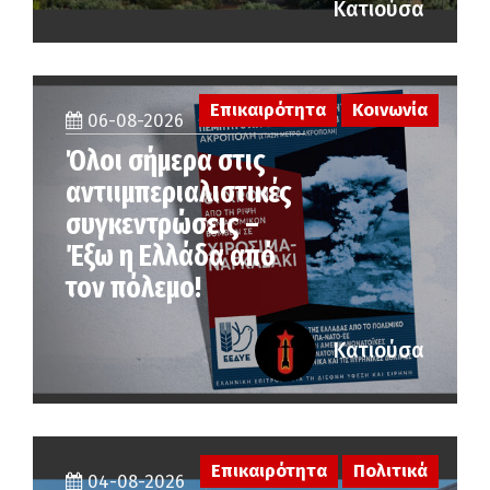
Κατιούσα
Επικαιρότητα
Κοινωνία
06-08-2026
Όλοι σήμερα στις
αντιιμπεριαλιστικές
συγκεντρώσεις –
Έξω η Ελλάδα από
τον πόλεμο!
Κατιούσα
Επικαιρότητα
Πολιτικά
04-08-2026