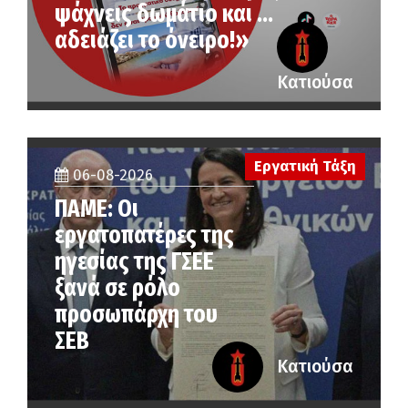
ψάχνεις δωμάτιο και …
αδειάζει το όνειρο!»
Κατιούσα
Εργατική Τάξη
06-08-2026
ΠΑΜΕ: Οι
εργατοπατέρες της
ηγεσίας της ΓΣΕΕ
ξανά σε ρόλο
προσωπάρχη του
ΣΕΒ
Κατιούσα