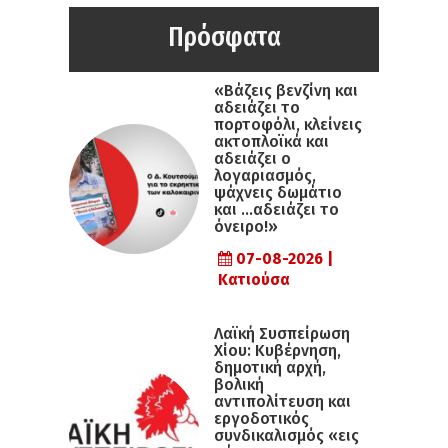
Πρόσφατα
«Βάζεις βενζίνη και
αδειάζει το
πορτοφόλι, κλείνεις
ακτοπλοϊκά και
αδειάζει ο
λογαριασμός,
ψάχνεις δωμάτιο
και …αδειάζει το
όνειρο!»
07-08-2026 |
Κατιούσα
Λαϊκή Συσπείρωση
Χίου: Κυβέρνηση,
δημοτική αρχή,
βολική
αντιπολίτευση και
εργοδοτικός
συνδικαλισμός «εις