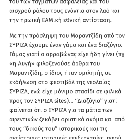
του των ταγμάτων ασφαλείας και του
αισχρού ρόλου τους ενάντια στον λαό και
την ηρωική ΕΑΜική εθνική αντίσταση.
Με την πρόσληψη του Μαραντζίδη από τον
ΣΥΡΙΖΑ έχουμε έναν γάμο και ένα διαζύγιο.
Γάμος γιατί ο αρραβώνας είχε ήδη γίνει (πχ
«η Αυγή» φιλοξενούσε άρθρα του
Μαραντζίδη, ο ίδιος ήταν ομιλητής σε
εκδήλωση στο φεστιβάλ της νεολαίας
ΣΥΡΙΖΑ, ενώ είχε μόνιμο στασίδι σε φιλικά
προς τον ΣΥΡΙΖΑ sites)… “Διαζύγιο” γιατί
φαίνεται ότι ο ΣΥΡΙΖΑ για τα μάτια των
αφεντικών ξεκόβει οριστικά ακόμα και από
τους “δικούς του” ιστορικούς και τις
αντίστοιχες ιστορικές επεξεργασίες, αφού