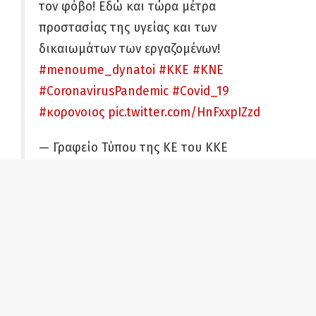
τον φόβο! Εδώ και τώρα μέτρα
προστασίας της υγείας και των
δικαιωμάτων των εργαζομένων!
#menoume_dynatoi
#ΚΚΕ
#ΚΝΕ
#CoronavirusPandemic
#Covid_19
#κορονοιος
pic.twitter.com/HnFxxpIZzd
— Γραφείο Τύπου της ΚΕ του ΚΚΕ
(@gt_kke)
March 20, 2020
ΚΚΕ
Κορονοϊός
Μένουμε δυνατοί
Facebook
Twitter
Google+