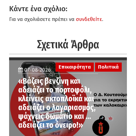
Κάντε ένα σχόλιο:
Για να σχολιάσετε πρέπει να
συνδεθείτε
.
Σχετικά Άρθρα
Επικαιρότητα
Πολιτικά
07-08-2026
«Βάζεις βενζίνη και
αδειάζει το πορτοφόλι,
κλείνεις ακτοπλοϊκά και
αδειάζει ο λογαριασμός,
ψάχνεις δωμάτιο και …
αδειάζει το όνειρο!»