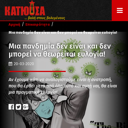
... βολή στους βολεμένους
/
/
Αρχική
Επικαιρότητα
Μια πανδημία δεν είναι και δεν μπορεί να θεωρείται ευλογία!
Μια πανδημία δεν είναι και δεν
μπορεί να θεωρείται ευλογία!
20-03-2020
Αν έχουμε κάτι να αναλογιστούμε είναι η ανατροπή,
που θα έρθει μετά από όλο αυτό και αυτή ναι, θα είναι
μια πραγματική ευλογία!