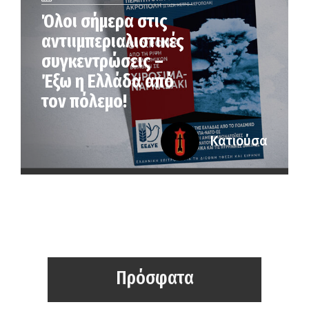
Όλοι σήμερα στις
αντιιμπεριαλιστικές
συγκεντρώσεις –
Έξω η Ελλάδα από
τον πόλεμο!
Κατιούσα
Πρόσφατα