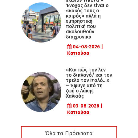
έκαναν τίποτα –
Ένοχος δεν είναι ο
«κακός τους ο
καιρός» αλλά η
εµπρηστική
πολιτική που
ακολουθούν
διαχρονικά
04-08-2026 |
Κατιούσα
«Και πώς τον λεν
το διπλανό/ και τον
τρελό τον Ιταλό…»
– Έφυγε από τη
ζωή ο Λάκης
Χαλκιάς
03-08-2026 |
Κατιούσα
Όλα τα Πρόσφατα