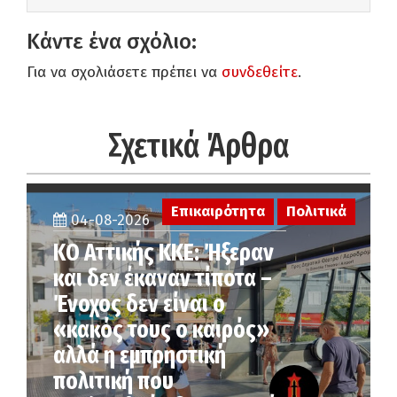
Κάντε ένα σχόλιο:
Για να σχολιάσετε πρέπει να
συνδεθείτε
.
Σχετικά Άρθρα
Επικαιρότητα
Πολιτικά
04-08-2026
KO Αττικής ΚΚΕ: Ήξεραν
και δεν έκαναν τίποτα –
Ένοχος δεν είναι ο
«κακός τους ο καιρός»
αλλά η εµπρηστική
πολιτική που