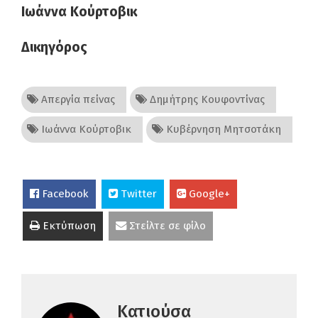
Ιωάννα Κούρτοβικ
Δικηγόρος
Απεργία πείνας
Δημήτρης Κουφοντίνας
Ιωάννα Κούρτοβικ
Κυβέρνηση Μητσοτάκη
Facebook
Twitter
Google+
Εκτύπωση
Στείλτε σε φίλο
Κατιούσα