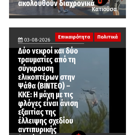
ακολουθούν διαχρονικά
Κατιούσα
Επικαιρότητα
Πολιτικά
03-08-2026
Δύο νεκροί και δύο
τραυματίες από τη
σύγκρουση
ελικοπτέρων στην
Ψάθα (ΒΙΝΤΕΟ) –
ΚΚΕ: Η μάχη με τις
φλόγες είναι άνιση
εξαιτίας της
έλλειψης σχεδίου
αντιπυρικής