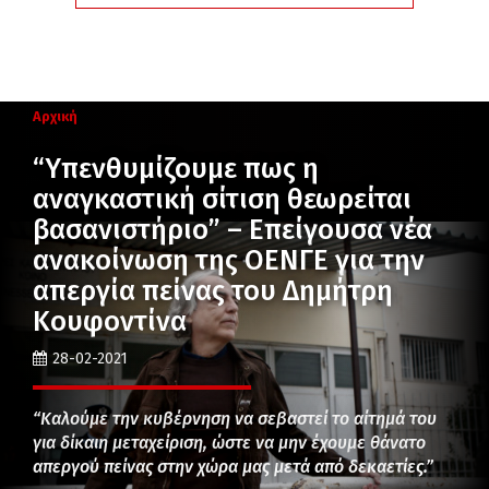
Αρχική
“Υπενθυμίζουμε πως η
αναγκαστική σίτιση θεωρείται
βασανιστήριο” – Επείγουσα νέα
ανακοίνωση της ΟΕΝΓΕ για την
απεργία πείνας του Δημήτρη
Κουφοντίνα
28-02-2021
“Καλούμε την κυβέρνηση να σεβαστεί το αίτημά του
για δίκαιη μεταχείριση, ώστε να μην έχουμε θάνατο
απεργού πείνας στην χώρα μας μετά από δεκαετίες.”