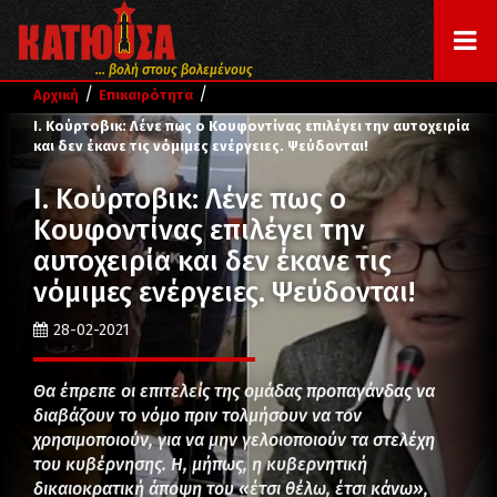
... βολή στους βολεμένους
/
/
Αρχική
Επικαιρότητα
Ι. Κούρτοβικ: Λένε πως ο Κουφοντίνας επιλέγει την αυτοχειρία
και δεν έκανε τις νόμιμες ενέργειες. Ψεύδονται!
Ι. Κούρτοβικ: Λένε πως ο
Κουφοντίνας επιλέγει την
αυτοχειρία και δεν έκανε τις
νόμιμες ενέργειες. Ψεύδονται!
28-02-2021
Θα έπρεπε οι επιτελείς της ομάδας προπαγάνδας να
διαβάζουν το νόμο πριν τολμήσουν να τον
χρησιμοποιούν, για να μην γελοιοποιούν τα στελέχη
του κυβέρνησης. Η, μήπως, η κυβερνητική
δικαιοκρατική άποψη του «έτσι θέλω, έτσι κάνω»,