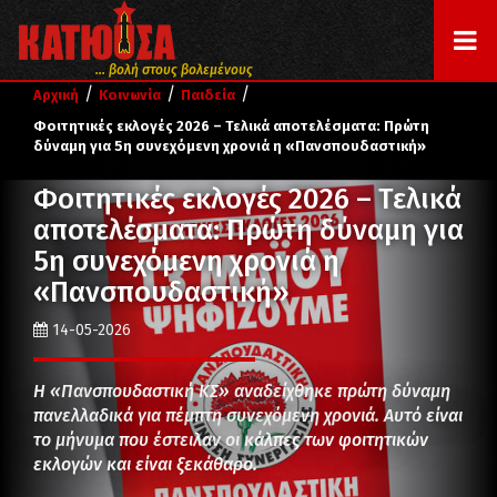
... βολή στους βολεμένους
/
/
/
Αρχική
Κοινωνία
Παιδεία
Φοιτητικές εκλογές 2026 – Τελικά αποτελέσματα: Πρώτη
δύναμη για 5η συνεχόμενη χρονιά η «Πανσπουδαστική»
Φοιτητικές εκλογές 2026 – Τελικά
αποτελέσματα: Πρώτη δύναμη για
5η συνεχόμενη χρονιά η
«Πανσπουδαστική»
14-05-2026
Η «Πανσπουδαστική ΚΣ» αναδείχθηκε πρώτη δύναμη
πανελλαδικά για πέμπτη συνεχόμενη χρονιά. Αυτό είναι
το μήνυμα που έστειλαν οι κάλπες των φοιτητικών
εκλογών και είναι ξεκάθαρο.