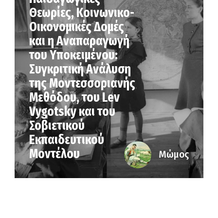
Θεωρίες, Κοινωνικο-
Οικονομικές Δομές
και η Αναπαραγωγή
του Υποκειμένου:
Συγκριτική Ανάλυση
της Μοντεσσοριανής
Μεθόδου, του Lev
Vygotsky και του
Σοβιετικού
Εκπαιδευτικού
Μοντέλου
Μώμος