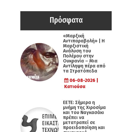
Πρόσφατα
«Μαρξική
Αντιπαραβολή» | Η
Μαρξιστική
Ανάλυση του
Πολέμου στην
Ουκρανία – Μια
Αντίληψη πέρα από
τα Στρατόπεδα
06-08-2026 |
Κατιούσα
ΕΕΤΕ: Σήμερα η
μνήμη της Χιροσίμα
και του Ναγκασάκι
πρέπει να
μετατραπεί σε
προειδοποίηση και