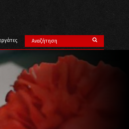
δαστική ΚΣ” πρώτη δύναμη ξανά!
εργάτες