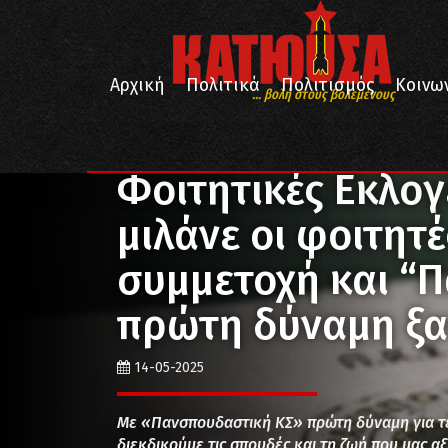
Αρχική
Πολιτικά
Πολιτισμός
Κοινω
... βολή στους βολεμένους
/
/
/
Αρχική
Κοινωνία
Παιδεία
Φοιτητικές Εκλογές 
Φοιτητικές Εκλογ
μιλάνε οι φοιτητέ
συμμετοχή και “
πρώτη δύναμη ξα
14-05-2025
Με «Πανσπουδαστική ΚΣ» πρώτη δύναμη για τέ
διεκδικούμε τις σπουδές και τη ζωή που μας αξί