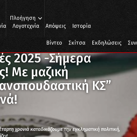
Πλοήγηση
νία
Λογοτεχνία
Απόψεις
Ιστορία
2025 -Σήμερα μιλάνε οι φοιτητές! Με μαζική συμμετοχή και “Πανσπου
Βίντεο
Σκίτσα
Εκδηλώσεις
Συν
ές 2025 -Σήμερα
ς! Με μαζική
Πανσπουδαστική ΚΣ”
νά!
ταρτη χρονιά καταδικάζουμε την εγκληματική πολιτική,
ζει!