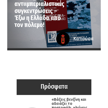
αντιιμπεριαλιστικές
συγκεντρώσεις –
Έξω η Ελλάδα από
τον πόλεμο!
Κατιούσα
Πρόσφατα
«Βάζεις βενζίνη και
αδειάζει το
πορτοφόλι, κλείνεις