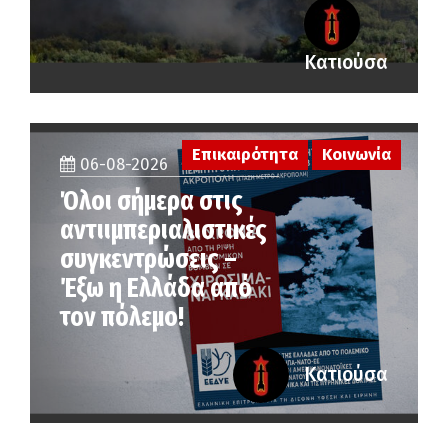
Κατιούσα
Επικαιρότητα
Κοινωνία
06-08-2026
Όλοι σήμερα στις
αντιιμπεριαλιστικές
συγκεντρώσεις –
Έξω η Ελλάδα από
τον πόλεμο!
Κατιούσα