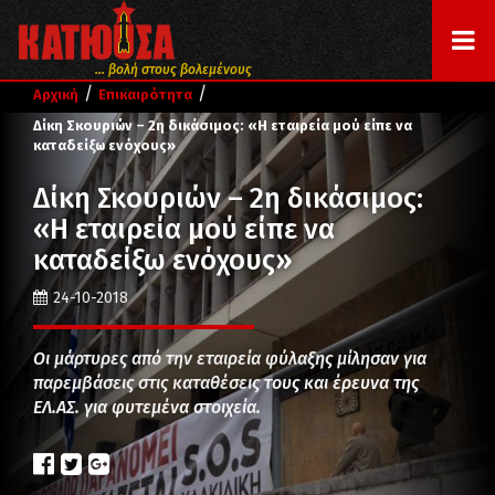
... βολή στους βολεμένους
/
/
Αρχική
Επικαιρότητα
Δίκη Σκουριών – 2η δικάσιμος: «Η εταιρεία μού είπε να
καταδείξω ενόχους»
Δίκη Σκουριών – 2η δικάσιμος:
«Η εταιρεία μού είπε να
καταδείξω ενόχους»
24-10-2018
Οι μάρτυρες από την εταιρεία φύλαξης μίλησαν για
παρεμβάσεις στις καταθέσεις τους και έρευνα της
ΕΛ.ΑΣ. για φυτεμένα στοιχεία.