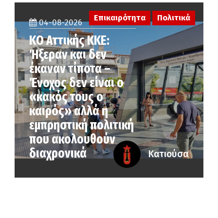
Επικαιρότητα
Πολιτικά
04-08-2026
KO Αττικής ΚΚΕ:
Ήξεραν και δεν
έκαναν τίποτα –
Ένοχος δεν είναι ο
«κακός τους ο
καιρός» αλλά η
εµπρηστική πολιτική
που ακολουθούν
διαχρονικά
Κατιούσα