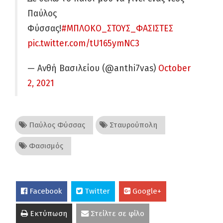
Παύλος
Φύσσας!
#ΜΠΛΟΚΟ_ΣΤΟΥΣ_ΦΑΣΙΣΤΕΣ
pic.twitter.com/tU165ymNC3
— Ανθή Βασιλείου (@anthi7vas)
October
2, 2021
Παύλος Φύσσας
Σταυρούπολη
Φασισμός
Facebook
Twitter
Google+
Εκτύπωση
Στείλτε σε φίλο