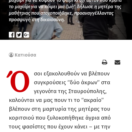
μαχαίρι για να κόψουν το ψωμί κι όχι αυτόν που κρατά
το μαχαίρι για να κόψει μια ζωή” δήλωσε η μητέρα της
μαθήτριας που στοχοποιήθηκε, προαναγγέλλοντας
προσφυγή στη δικαιοσύνη.
Κατιούσα
Ό
σοι εξακολουθούν να βλέπουν
συγκρούσεις “δύο άκρων” στα
γεγονότα της Σταυρούπολης,
καλούνται να μας πουν τι το “ακραίο”
βλέπουν στη μαρτυρία της μητέρας του
κοριτσιού που ξυλοκοπήθηκε άγρια από
τους φασίστες που έχουν κάνει – με την