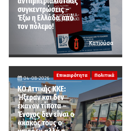
αντιιμπεριαλιστικές
συγκεντρώσεις –
Έξω η Ελλάδα από
τον πόλεμο!
Κατιούσα
Επικαιρότητα
Πολιτικά
04-08-2026
KO Αττικής ΚΚΕ:
Ήξεραν και δεν
έκαναν τίποτα –
Ένοχος δεν είναι ο
«κακός τους ο