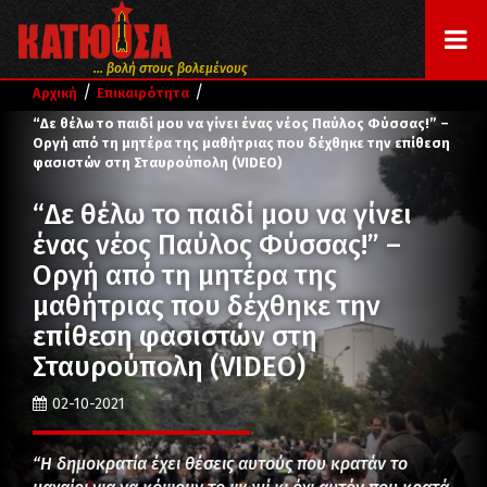
... βολή στους βολεμένους
/
/
Αρχική
Επικαιρότητα
“Δε θέλω το παιδί μου να γίνει ένας νέος Παύλος Φύσσας!” –
Οργή από τη μητέρα της μαθήτριας που δέχθηκε την επίθεση
φασιστών στη Σταυρούπολη (VIDEO)
“Δε θέλω το παιδί μου να γίνει
ένας νέος Παύλος Φύσσας!” –
Οργή από τη μητέρα της
μαθήτριας που δέχθηκε την
επίθεση φασιστών στη
Σταυρούπολη (VIDEO)
02-10-2021
“Η δημοκρατία έχει θέσεις αυτούς που κρατάν το