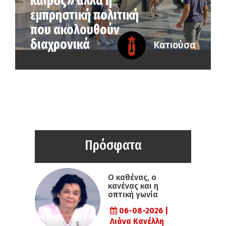
καιρός» αλλά η
εµπρηστική πολιτική
που ακολουθούν
διαχρονικά
Κατιούσα
Πρόσφατα
Ο καθένας, ο
κανένας και η
οπτική γωνία
06-08-2026 |
Λιάνα Κανέλλη