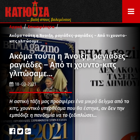
... βολή στους βολεμένους
/
/
Αρχική
Επικαιρότητα
Ακόμα τούτη η Άνοιξη, ραγιάδες-ραγιάδες – Από τι χουντο-
κιτς γλιτώσαμε…
Ακόμα τούτη η Άνοιξη, ραγιάδες-
ραγιάδες – Από τι χουντο-κιτς
γλιτώσαμε…
18-03-2021
Η αστική τάξη μας προσφέρει ένα μικρό δείγμα από το
κιτς, χουντικό υπερθέαμα που θα έστηνε, αν δεν την
εμπόδιζε η πανδημία να το ξεδιπλώσει…