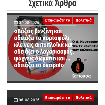
Σχετικά Άρθρα
Επικαιρότητα
Πολιτικά
07-08-2026
«Βάζεις βενζίνη και
αδειάζει το πορτοφόλι,
κλείνεις ακτοπλοϊκά και
αδειάζει ο λογαριασμός,
ψάχνεις δωμάτιο και …
αδειάζει το όνειρο!»
Κατιούσα
Επικαιρότητα
Πολιτικά
06-08-2026