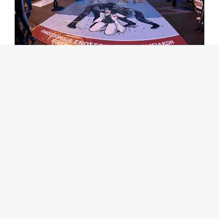
Στη συγκέντρωση στα Προπύλαια μίλησε ο
Λάζαρος Σαββίδης από τους συμβασιούχους
καθαριστές του Υπουργείου Οικονομικών,
που ουσιαστικά απολύονται μετά από δύο
δεκαετίες. Όπως είπε χαρακτηριστικά:
Αν κάναμε αίτηση για ειδικοί φρουροί,
ίσως είχαμε καμιά ελπίδα, αλλά έχουμε
περάσει τα 45. Αν ήμασταν
επιχειρηματίες, ίσως παίρναμε δωράκι