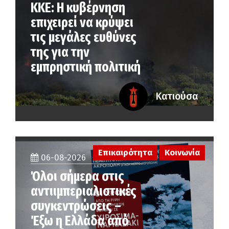
ΚΚΕ: Η κυβέρνηση
επιχειρεί να κρύψει
τις μεγάλες ευθύνες
της για την
εμπρηστική πολιτική
Κατιούσα
Επικαιρότητα
Κοινωνία
06-08-2026
Όλοι σήμερα στις
αντιιμπεριαλιστικές
συγκεντρώσεις –
Έξω η Ελλάδα από