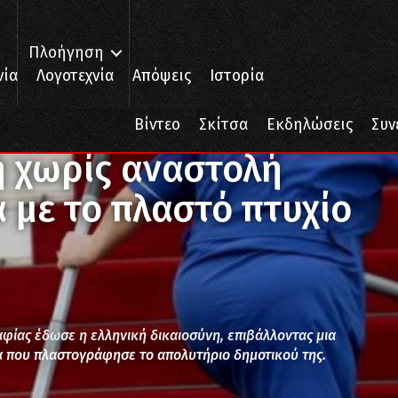
Πλοήγηση
νία
Λογοτεχνία
Απόψεις
Ιστορία
ναστολή στην καθαρίστρια με το πλαστό πτυχίο Δημοτικού
Βίντεο
Σκίτσα
Εκδηλώσεις
Συν
ή χωρίς αναστολή
 με το πλαστό πτυχίο
φίας έδωσε η ελληνική δικαιοσύνη, επιβάλλοντας μια
α που πλαστογράφησε το απολυτήριο δημοτικού της.