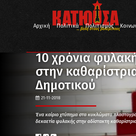
Αρχική
Πολιτικά
Πολιτισμός
Κοινω
... βολή στους βολεμένους
/
/
Αρχική
Επικαιρότητα
10 χρόνια φυλακή χωρίς α
10 χρόνια φυλακ
στην καθαρίστρια
Δημοτικού
21-11-2018
Ένα καίριο χτύπημα στα κυκλώματα πλαστογρα
δεκαετία φυλακής στην αδίστακτη καθαρίστρι