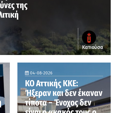
ύνες της
λιτική
Κατιούσα
04-08-2026
KO Αττικής ΚΚΕ:
Ήξεραν και δεν έκαναν
η
τίποτα – Ένοχος δεν
είναι ο «κακός τους ο