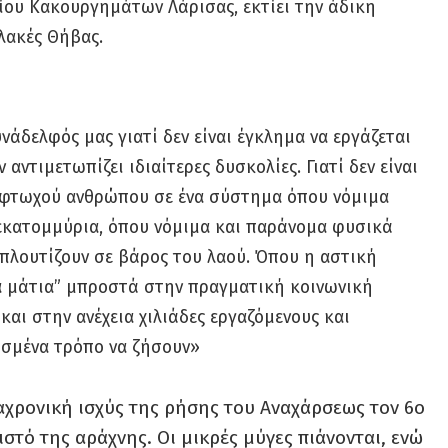
ου Κακουργημάτων Λάρισας, εκτίει την άδικη
υλακές Θήβας.
άδελφός μας γιατί δεν είναι έγκλημα να εργάζεται
 αντιμετωπίζει ιδιαίτερες δυσκολίες. Γιατί δεν είναι
ς φτωχού ανθρώπου σε ένα σύστημα όπου νόμιμα
εκατομμύρια, όπου νόμιμα και παράνομα φυσικά
 πλουτίζουν σε βάρος του λαού. Όπου η αστική
τα μάτια” μπροστά στην πραγματική κοινωνική
και στην ανέχεια χιλιάδες εργαζόμενους και
ισμένα τρόπο να ζήσουν»
ιαχρονική ισχύς της ρήσης του Αναχάρσεως τον 6ο
ιστό της αράχνης. Οι μικρές μύγες πιάνονται, ενώ