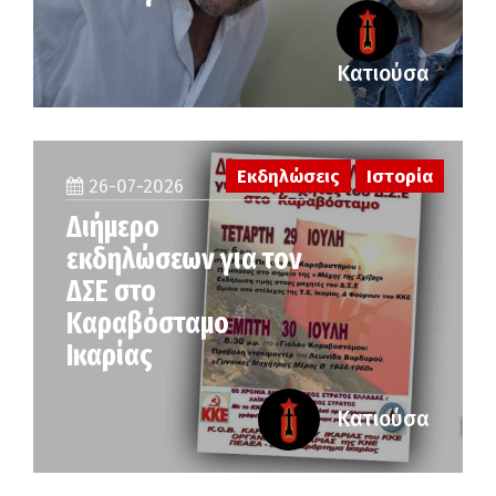
Κατιούσα
Εκδηλώσεις
Ιστορία
26-07-2026
Διήμερο
εκδηλώσεων για τον
ΔΣΕ στο
Καραβόσταμο
Ικαρίας
Κατιούσα