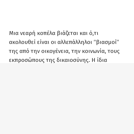
Μια νεαρή κοπέλα βιάζεται και ό,τι
ακολουθεί είναι οι αλλεπάλληλοι “βιασμοί”
της από την οικογένεια, την κοινωνία, τους
εκπροσώπους της δικαιοσύνης. Η ίδια
βρίσκεται “καθηλωμένη” σε όλη τη διάρκεια
του έργου, αμέτοχη και ανυπεράσπιστη, ενώ
παρακολουθούμε όλους τους ανθρώπους
γύρω της να έχουν λόγο και άποψη γι’ αυτό
που της συνέβη και δικαιώματα πάνω στο
σώμα της, που γίνεται ένα πεδίο
συγκρούσεων. Η υποκρισία οδηγεί στη
συμβιβαστική λύση του γάμου της με τον