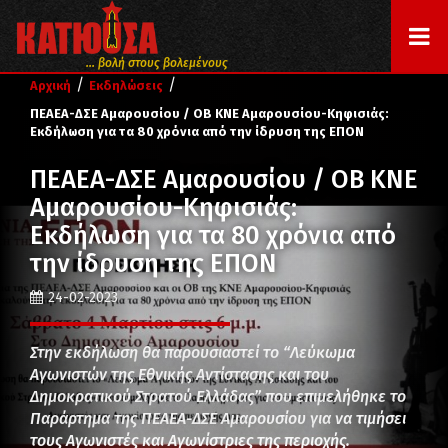
... βολή στους βολεμένους
/
/
Αρχική
Εκδηλώσεις
ΠΕΑΕΑ-ΔΣΕ Αμαρουσίου / ΟΒ ΚΝΕ Αμαρουσίου-Κηφισιάς:
Εκδήλωση για τα 80 χρόνια από την ίδρυση της ΕΠΟΝ
ΠΕΑΕΑ-ΔΣΕ Αμαρουσίου / ΟΒ ΚΝΕ
Αμαρουσίου-Κηφισιάς:
Εκδήλωση για τα 80 χρόνια από
την ίδρυση της ΕΠΟΝ
24-02-2023
Στην εκδήλωση θα παρουσιαστεί το “Λεύκωμα
Αγωνιστών της Εθνικής Αντίστασης και του
Δημοκρατικού Στρατού Ελλάδας” που επιμελήθηκε το
Παράρτημα της ΠΕΑΕΑ-ΔΣΕ Αμαρουσίου για να τιμήσει
τους Αγωνιστές και Αγωνίστριες της περιοχής.