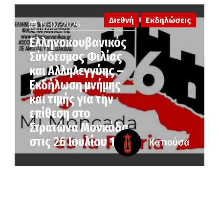
Διεθνή
Εκδηλώσεις
19-07-2026
Ελληνοκουβανικός
Σύνδεσμος Φιλίας
και Αλληλεγγύης –
Εκδήλωση μνήμης
και τιμής για την
επίθεση στο
Στρατώνα Μονκάδα
στις 26 Ιουλίου 1953
Κατιούσα