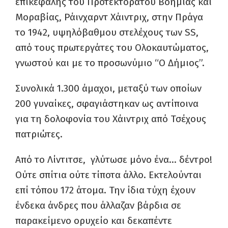
επικεφαλής του Προτεκτοράτου Βοημίας και
Μοραβίας, Ράινχαρντ Χάιντριχ, στην Πράγα
το 1942, υψηλόβαθμου στελέχους των SS,
από τους πρωτεργάτες του Ολοκαυτώματος,
γνωστού και με το προσωνύμιο “Ο Δήμιος”.
Συνολικά 1.300 άμαχοι, μεταξύ των οποίων
200 γυναίκες, σφαγιάστηκαν ως αντίποινα
για τη δολοφονία του Χάιντριχ από Τσέχους
πατριώτες.
Από το Λίντιτσε, γλύτωσε μόνο ένα… δέντρο!
Ούτε σπίτια ούτε τίποτα άλλο. Εκτελούνται
επί τόπου 172 άτομα. Την ίδια τύχη έχουν
ένδεκα άνδρες που άλλαζαν βάρδια σε
παρακείμενο ορυχείο και δεκαπέντε