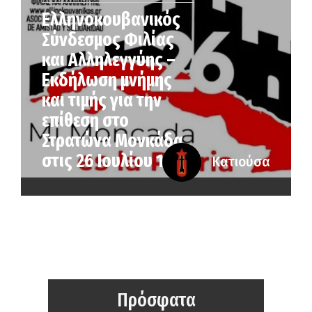
Ελληνοκουβανικός
Σύνδεσμος Φιλίας
και Αλληλεγγύης –
Εκδήλωση μνήμης
και τιμής για την
επίθεση στο
Στρατώνα Μονκάδα
στις 26 Ιουλίου 1953
Κατιούσα
Πρόσφατα