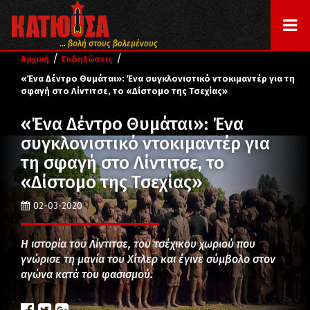
... βολή στους βολεμένους
/
/
Αρχική
Εκδηλώσεις
«Ένα Δέντρο Θυμάται»: Ένα συγκλονιστικό ντοκιμαντέρ για τη
σφαγή στο Λίντιτσε, το «Δίστομο της Τσεχίας»
«Ένα Δέντρο Θυμάται»: Ένα
συγκλονιστικό ντοκιμαντέρ για
τη σφαγή στο Λίντιτσε, το
«Δίστομο της Τσεχίας»
02-03-2020
Η ιστορία του Λίντιτσε, του τσέχικου χωριού που
γνώρισε τη μανία του Χίτλερ και έγινε σύμβολο στον
αγώνα κατά του φασισμού.