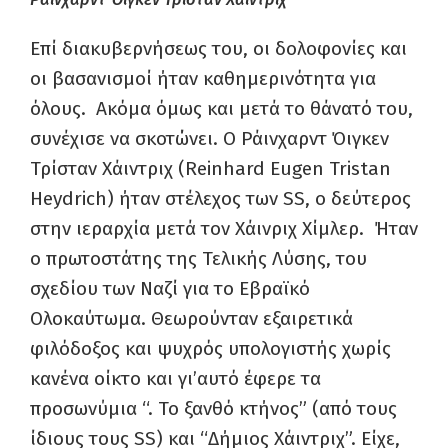
Επί διακυβερνήσεως του, οι δολοφονίες και
οι βασανισμοί ήταν καθημερινότητα για
όλους. Ακόμα όμως και μετά το θάνατό του,
συνέχισε να σκοτώνει. Ο Ράινχαρντ Όιγκεν
Τρίσταν Χάιντριχ (Reinhard Eugen Tristan
Heydrich) ήταν στέλεχος των SS, ο δεύτερος
στην ιεραρχία μετά τον Χάινριχ Χίμλερ. Ήταν
ο πρωτοστάτης της Τελικής Λύσης, του
σχεδίου των Ναζί για το Εβραϊκό
Ολοκαύτωμα. Θεωρούνταν εξαιρετικά
φιλόδοξος και ψυχρός υπολογιστής χωρίς
κανένα οίκτο και γι’αυτό έφερε τα
προσωνύμια “. Το ξανθό κτήνος” (από τους
ίδιους τους SS) και “Δήμιος Χάιντριχ”. Είχε,