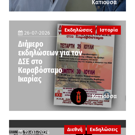
Κατιούσα
Εκδηλώσεις
Ιστορία
26-07-2026
Διήμερο
εκδηλώσεων για τον
ΔΣΕ στο
Καραβόσταμο
Ικαρίας
Κατιούσα
Διεθνή
Εκδηλώσεις
19-07-2026