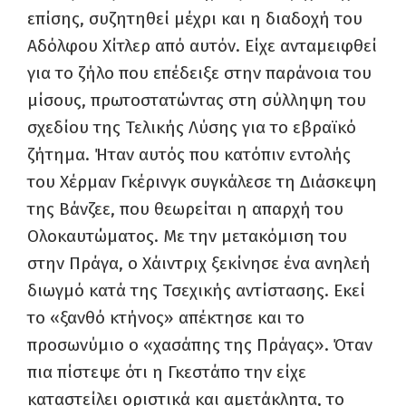
επίσης, συζητηθεί μέχρι και η διαδοχή του
Αδόλφου Χίτλερ από αυτόν. Είχε ανταμειφθεί
για το ζήλο που επέδειξε στην παράνοια του
μίσους, πρωτοστατώντας στη σύλληψη του
σχεδίου της Τελικής Λύσης για το εβραϊκό
ζήτημα. Ήταν αυτός που κατόπιν εντολής
του Χέρμαν Γκέρινγκ συγκάλεσε τη Διάσκεψη
της Βάνζεε, που θεωρείται η απαρχή του
Ολοκαυτώματος. Με την μετακόμιση του
στην Πράγα, ο Χάιντριχ ξεκίνησε ένα ανηλεή
διωγμό κατά της Τσεχικής αντίστασης. Εκεί
το «ξανθό κτήνος» απέκτησε και το
προσωνύμιο ο «χασάπης της Πράγας». Όταν
πια πίστεψε ότι η Γκεστάπο την είχε
καταστείλει οριστικά και αμετάκλητα, το