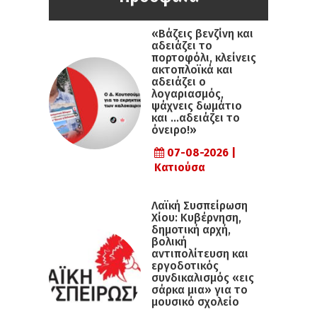
«Βάζεις βενζίνη και
αδειάζει το
πορτοφόλι, κλείνεις
ακτοπλοϊκά και
αδειάζει ο
λογαριασμός,
ψάχνεις δωμάτιο
και …αδειάζει το
όνειρο!»
07-08-2026 |
Κατιούσα
Λαϊκή Συσπείρωση
Χίου: Κυβέρνηση,
δημοτική αρχή,
βολική
αντιπολίτευση και
εργοδοτικός
συνδικαλισμός «εις
σάρκα μια» για το
μουσικό σχολείο