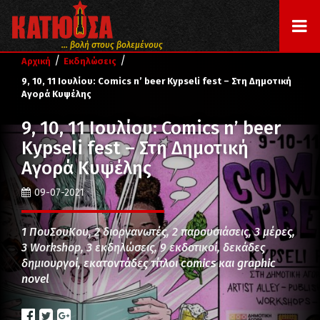
... βολή στους βολεμένους
/
/
Αρχική
Εκδηλώσεις
9, 10, 11 Ιουλίου: Comics n’ beer Κypseli fest – Στη Δημοτική
Αγορά Κυψέλης
9, 10, 11 Ιουλίου: Comics n’ beer
Κypseli fest – Στη Δημοτική
Αγορά Κυψέλης
09-07-2021
1 ΠουΣουΚου, 2 διοργανωτές, 2 παρουσιάσεις, 3 μέρες,
3 Workshop, 3 εκδηλώσεις, 9 εκδοτικοί, δεκάδες
δημιουργοί, εκατοντάδες τίτλοι comics και graphic
novel