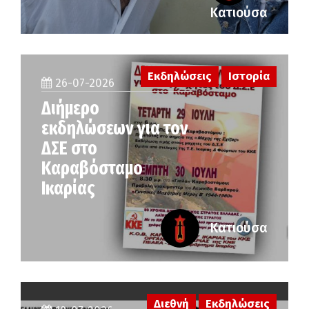
Κατιούσα
Εκδηλώσεις
Ιστορία
26-07-2026
Διήμερο
εκδηλώσεων για τον
ΔΣΕ στο
Καραβόσταμο
Ικαρίας
Κατιούσα
Διεθνή
Εκδηλώσεις