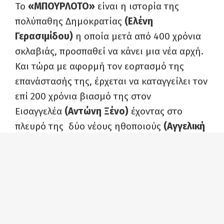
Το
«ΜΠΟΥΡΛΟΤΟ»
είναι η ιστορία της
πολύπαθης Δημοκρατίας
(Ελένη
Γερασιμίδου)
η οποία μετά από 400 χρόνια
σκλαβιάς, προσπαθεί να κάνει μια νέα αρχή.
Και τώρα με αφορμή τον εορτασμό της
επανάστασής της, έρχεται να καταγγείλει τον
επί 200 χρόνια βιασμό της στον
Εισαγγελέα
(Αντώνη Ξένο)
έχοντας στο
πλευρό της δύο νέους ηθοποιούς
(Αγγελική
Ξένου-Πάνο Μπόρα).
Ξένοι προστάτες, εγκάθετοι κυβερνήτες,
βασιλιάδες, πρωθυπουργοί μέρα παρά μέρα,
δικτάτορες, πρόεδροι Δημοκρατίας
διαφορετικών προσδιορισμών, συνθέτουν το