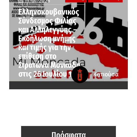
19-07-2026
Ελληνοκουβανικός
Σύνδεσμος Φιλίας
και Αλληλεγγύης –
Εκδήλωση μνήμης
και τιμής για την
επίθεση στο
Στρατώνα Μονκάδα
στις 26 Ιουλίου 1953
Κατιούσα
Πρόσφατα