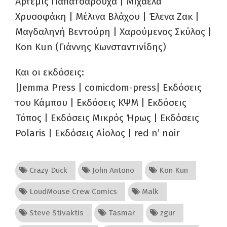
Άρτεμις Παπατσαρούχα | Μιχαέλα
Χρυσοφάκη | Μέλινα Βλάχου | Έλενα Ζακ |
Μαγδαληνή Βεντούρη | Χαρούμενος Σκύλος |
Kon Kun (Γιάννης Κωνσταντινίδης)
Και οι εκδόσεις:
|Jemma Press | comicdom-press| Εκδόσεις
του Κάμπου | Εκδόσεις ΚΨΜ | Εκδόσεις
Τόπος | Εκδόσεις Μικρός Ήρως | Εκδόσεις
Polaris | Εκδόσεις Αίολος | red n’ noir
Crazy Duck
John Antono
Kon Kun
LoudMouse Crew Comics
Malk
Steve Stivaktis
Tasmar
zgur