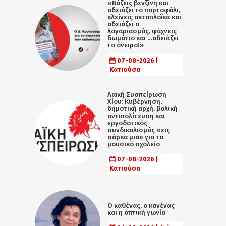
«Βάζεις βενζίνη και
αδειάζει το πορτοφόλι,
κλείνεις ακτοπλοϊκά και
αδειάζει ο
λογαριασμός, ψάχνεις
δωμάτιο και …αδειάζει
το όνειρο!»
07-08-2026 |
Κατιούσα
Λαϊκή Συσπείρωση
Χίου: Κυβέρνηση,
δημοτική αρχή, βολική
αντιπολίτευση και
εργοδοτικός
συνδικαλισμός «εις
σάρκα μια» για το
μουσικό σχολείο
07-08-2026 |
Κατιούσα
Ο καθένας, ο κανένας
και η οπτική γωνία