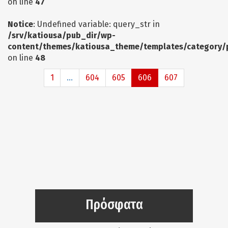
on line
47
Notice
: Undefined variable: query_str in
/srv/katiousa/pub_dir/wp-
content/themes/katiousa_theme/templates/category/
on line
48
1
...
604
605
606
607
Πρόσφατα