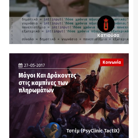
Κατιούσα
Κοινωνία
27-05-2017
Μάγοι Και Δράκοντες
στις καμπίνες των
πληρωμάτων
Τοτέμ (PsyClinic TactiX)