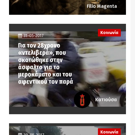
Filio Magenta
Κοινωνία
31-05-2017
Για τον 28χρονο
«ντελιβερά», που
σκοτώθηκε στην
άσφαλτο για το
μεροκάματο και του
αφεντικού τον παρά
Κατιούσα
Κοινωνία