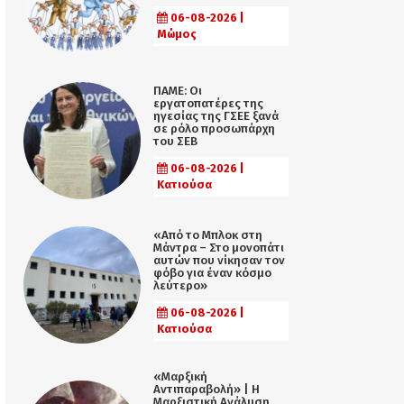
06-08-2026 |
Μώμος
ΠΑΜΕ: Οι
εργατοπατέρες της
ηγεσίας της ΓΣΕΕ ξανά
σε ρόλο προσωπάρχη
του ΣΕΒ
06-08-2026 |
Κατιούσα
«Από το Μπλοκ στη
Μάντρα – Στο μονοπάτι
αυτών που νίκησαν τον
φόβο για έναν κόσμο
λεύτερο»
06-08-2026 |
Κατιούσα
«Μαρξική
Αντιπαραβολή» | Η
Μαρξιστική Ανάλυση