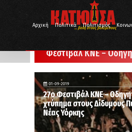
Αρχική
Πολιτικά
Πολιτισμός
Κοινω
... βολή στους βολεμένους
/
/
/
Αρχική
Αφιερώματα
Φεστιβάλ ΚΝΕ - Οδηγητή
Φεστιβάλ ΚΝΕ – Οδηγ
01-09-2019
27ο Φεστιβάλ ΚΝΕ – Οδηγη
χτύπημα στους Δίδυμους Π
Νέας Υόρκης