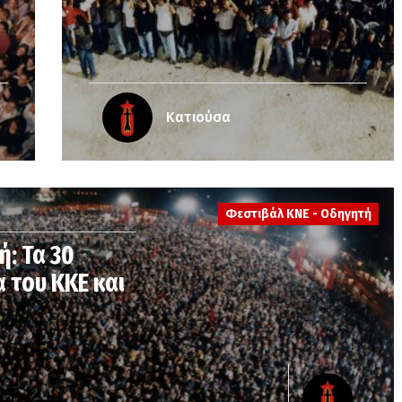
Κατιούσα
Φεστιβάλ ΚΝΕ - Οδηγητή
: Τα 30
α του ΚΚΕ και