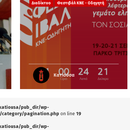
Διαδίκτυο
Φεστιβάλ ΚΝΕ - Οδηγητή
Κατιούσα
katiousa/pub_dir/wp-
/category/pagination.php
on line
19
katiousa/pub_dir/wp-