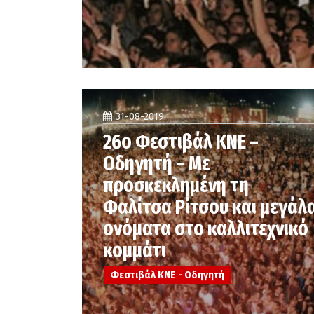
31-08-2019
26ο Φεστιβάλ ΚΝΕ –
Οδηγητή – Με
προσκεκλημένη τη
Φαλίτσα Ρίτσου και μεγάλ
ονόματα στο καλλιτεχνικό
κομμάτι
Φεστιβάλ ΚΝΕ - Οδηγητή