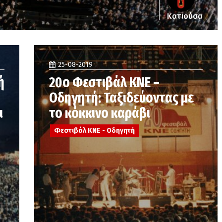
Κατιούσα
25-08-2019
ή
20ο Φεστιβάλ ΚΝΕ –
Οδηγητή: Ταξιδεύοντας με
ι
το κόκκινο καράβι
Φεστιβάλ ΚΝΕ - Οδηγητή