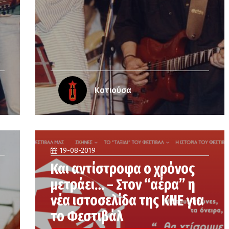
Κατιούσα
19-08-2019
Και αντίστροφα ο χρόνος
μετράει… – Στον “αέρα” η
νέα ιστοσελίδα της ΚΝΕ για
το Φεστιβάλ