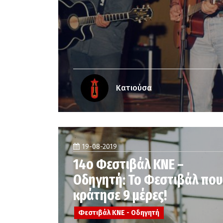
Κατιούσα
19-08-2019
14ο Φεστιβάλ ΚΝΕ –
Οδηγητή: To Φεστιβάλ που
κράτησε 9 μέρες!
Φεστιβάλ ΚΝΕ - Οδηγητή