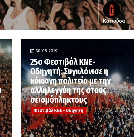
Κατιούσα
30-08-2019
25ο Φεστιβάλ ΚΝΕ-
Οδηγητή: Συγκλόνισε η
κόκκινη πολιτεία με την
α
αλληλεγγύη της στους
σεισμόπληκτους
Φεστιβάλ ΚΝΕ - Οδηγητή