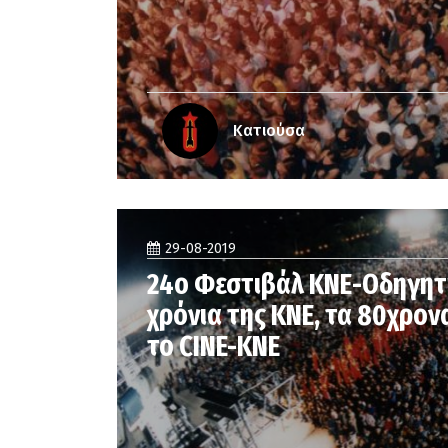
Κατιούσα
29-08-2019
24ο Φεστιβάλ ΚΝΕ-Οδηγητή
χρόνια της ΚΝΕ, τα 80χρον
το CINE-ΚΝΕ