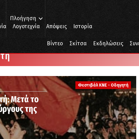
Πλοήγηση
νία
Λογοτεχνία
Απόψεις
Ιστορία
Σελίδα 3
Βίντεο
Σκίτσα
Εκδηλώσεις
Συν
ητή
Φεστιβάλ ΚΝΕ - Οδηγητή
τή: Μετά το
ύργους της