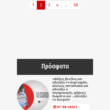
1
2
3
4
...
58
Πρόσφατα
«Βάζεις βενζίνη και
αδειάζει το πορτοφόλι,
κλείνεις ακτοπλοϊκά και
αδειάζει ο
λογαριασμός, ψάχνεις
δωμάτιο και …αδειάζει
το όνειρο!»
07-08-2026 |