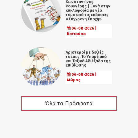
Κωνσταντίνος
Ρουγγέρης | Ξανά στην
κυκλοφορία με νέο
τόμο από τις εκδόσεις
«Σύγχρονη Εποχή»
06-08-2026 |
Κατιούσα
Αριστεροί με δεξιές
τσέπες: Το Υπαρξιακό
και Ταξικό Αδιέξοδο της
Επιβίωσης
06-08-2026 |
Μώμος
Όλα τα Πρόσφατα