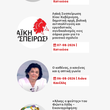
Κατιούσα
Λαϊκή Συσπείρωση
Χίου: Κυβέρνηση,
δημοτική αρχή, βολική
αντιπολίτευση και
εργοδοτικός
συνδικαλισμός «εις
σάρκα μια» για το
μουσικό σχολείο
07-08-2026 |
Κατιούσα
Ο καθένας, ο κανένας
και η οπτική γωνία
06-08-2026 | Λιάνα
Κανέλλη
«Άλκης ο ψεύτης» του
Φώντα Λάδη –
Εικονογράφηση: