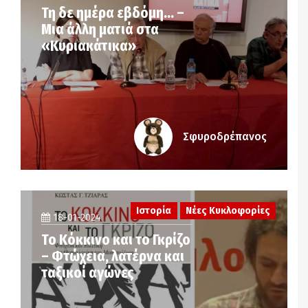
Τη δε ημέρα εβδόμη… –
Μια άλλη ματιά στα
«Κυριακάτικα»
Σφυροδρέπανος
Ιστορία
Νέες Κυκλοφορίες
18-01-2024
Το Κόκκινο και το Γκρίζο
– Φτώχεια, λατέρνα και
ταξικοί αγώνες