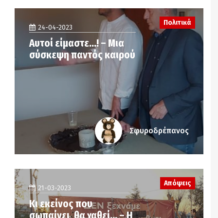
Πολιτικά
24-04-2023
Αυτοί είμαστε…! – Μια
σύσκεψη παντός καιρού
Σφυροδρέπανος
Απόψεις
21-03-2023
Κι εκείνος που
σωπαίνει, θα χαθεί… – Η