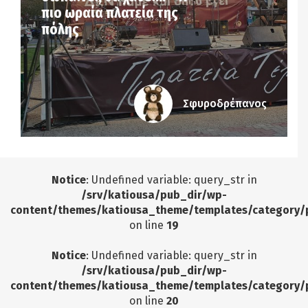
πιο ωραία πλατεία της
πόλης
Σφυροδρέπανος
Notice
: Undefined variable: query_str in
/srv/katiousa/pub_dir/wp-
content/themes/katiousa_theme/templates/category/
on line
19
Notice
: Undefined variable: query_str in
/srv/katiousa/pub_dir/wp-
content/themes/katiousa_theme/templates/category/
on line
20