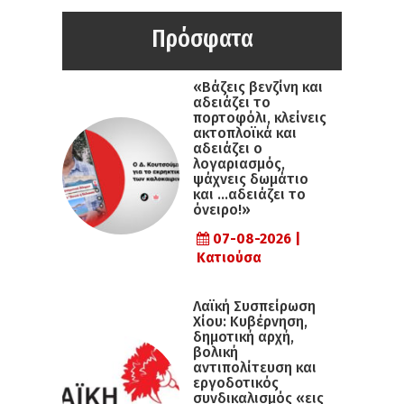
Πρόσφατα
«Βάζεις βενζίνη και
αδειάζει το
πορτοφόλι, κλείνεις
ακτοπλοϊκά και
αδειάζει ο
λογαριασμός,
ψάχνεις δωμάτιο
και …αδειάζει το
όνειρο!»
07-08-2026 |
Κατιούσα
Λαϊκή Συσπείρωση
Χίου: Κυβέρνηση,
δημοτική αρχή,
βολική
αντιπολίτευση και
εργοδοτικός
συνδικαλισμός «εις