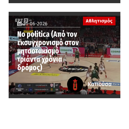
Αθλητισμός
21-06-2026
No politica (Από τον
εκσυγχρονισμό στον
μητσοτακισμό
τριάντα χρόνια
δρόμος)
Κατιούσα