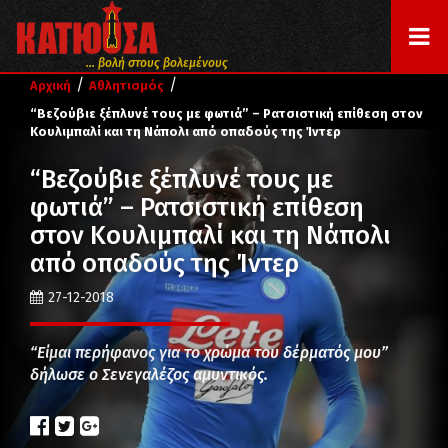
... βολή στους βολεμένους
/
/
Αρχική
Αθλητισμός
“Βεζούβιε ξέπλυνέ τους με φωτιά” – Ρατσιστική επίθεση στον
Κουλιμπαλί και τη Νάπολι από οπαδούς της Ίντερ
“Βεζούβιε ξέπλυνέ τους με
φωτιά” – Ρατσιστική επίθεση
στον Κουλιμπαλί και τη Νάπολι
από οπαδούς της Ίντερ
27-12-2018
“Είμαι περήφανος για το χρώμα του δέρματός μου”
δήλωσε ο Σενεγαλέζος αμυντικός.