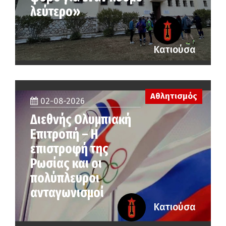
λεύτερο»
Κατιούσα
Αθλητισμός
02-08-2026
Διεθνής Ολυμπιακή
Επιτροπή – Η
επιστροφή της
Ρωσίας και οι
πολύπλευροι
ανταγωνισμοί
Κατιούσα