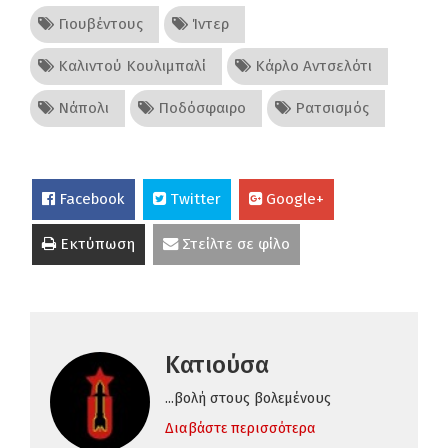
Γιουβέντους
Ίντερ
Καλιντού Κουλιμπαλί
Κάρλο Αντσελότι
Νάπολι
Ποδόσφαιρο
Ρατσισμός
Facebook
Twitter
Google+
Εκτύπωση
Στείλτε σε φίλο
Κατιούσα
...βολή στους βολεμένους
Διαβάστε περισσότερα