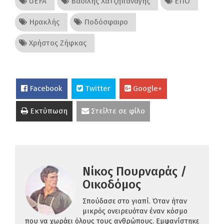
UEFA
Βασίλης Χατζηπαναγής
ΕΠΟ
Ηρακλής
Ποδόσφαιρο
Χρήστος Ζήφκας
Facebook
Twitter
Google+
Εκτύπωση
Στείλτε σε φίλο
Νίκος Πουρναράς /
Οικοδόμος
Σπούδασε στο γιαπί. Όταν ήταν
μικρός ονειρευόταν έναν κόσμο
που να χωράει όλους τους ανθρώπους. Εμφανίστηκε