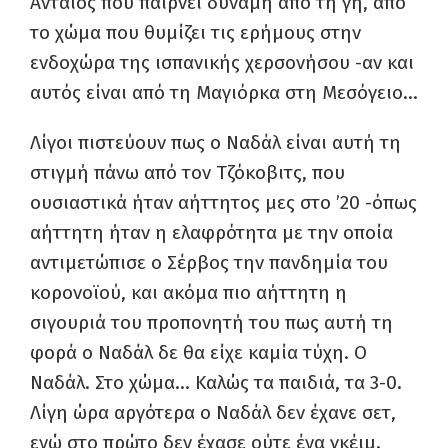
Ανταίος που παίρνει δύναμη από τη γη, από
το χώμα που θυμίζει τις ερήμους στην
ενδοχώρα της ισπανικής χερσονήσου -αν και
αυτός είναι από τη Μαγιόρκα στη Μεσόγειο…
Λίγοι πιστεύουν πως ο Ναδάλ είναι αυτή τη
στιγμή πάνω από τον Τζόκοβιτς, που
ουσιαστικά ήταν αήττητος μες στο ’20 -όπως
αήττητη ήταν η ελαφρότητα με την οποία
αντιμετώπισε ο Σέρβος την πανδημία του
κορονοϊού, και ακόμα πιο αήττητη η
σιγουριά του προπονητή του πως αυτή τη
φορά ο Ναδάλ δε θα είχε καμία τύχη. Ο
Ναδάλ. Στο χώμα… Καλώς τα παιδιά, τα 3-0.
Λίγη ώρα αργότερα ο Ναδάλ δεν έχανε σετ,
ενώ στο πρώτο δεν έχασε ούτε ένα γκέιμ.