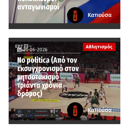
ανταγωνισμοί
Κατιούσα
Αθλητισμός
21-06-2026
No politica (Από τον
εκσυγχρονισμό στον
μητσοτακισμό
τριάντα χρόνια
δρόμος)
Κατιούσα