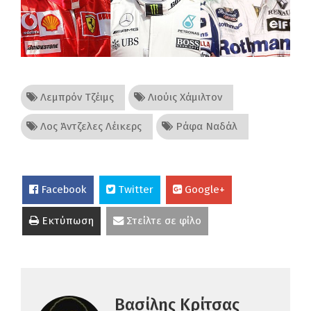
Λεμπρόν Τζέιμς
Λιούις Χάμιλτον
Λος Άντζελες Λέικερς
Ράφα Ναδάλ
Facebook
Twitter
Google+
Εκτύπωση
Στείλτε σε φίλο
Βασίλης Κρίτσας