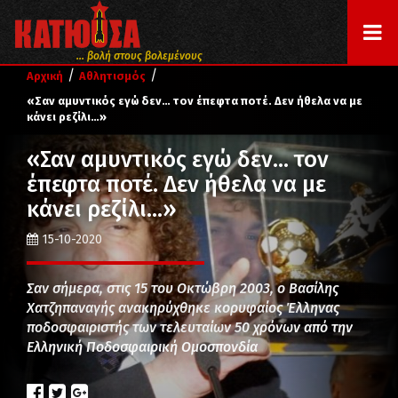
... βολή στους βολεμένους
/
/
Αρχική
Αθλητισμός
«Σαν αμυντικός εγώ δεν… τον έπεφτα ποτέ. Δεν ήθελα να με
κάνει ρεζίλι…»
«Σαν αμυντικός εγώ δεν… τον
έπεφτα ποτέ. Δεν ήθελα να με
κάνει ρεζίλι…»
15-10-2020
Σαν σήμερα, στις 15 του Οκτώβρη 2003, ο Βασίλης
Χατζηπαναγής ανακηρύχθηκε κορυφαίος Έλληνας
ποδοσφαιριστής των τελευταίων 50 χρόνων από την
Ελληνική Ποδοσφαιρική Ομοσπονδία