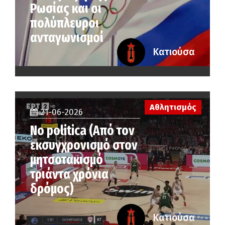
Ρωσίας και οι
πολύπλευροι
ανταγωνισμοί
Κατιούσα
Αθλητισμός
21-06-2026
No politica (Από τον
εκσυγχρονισμό στον
μητσοτακισμό
τριάντα χρόνια
δρόμος)
Κατιούσα