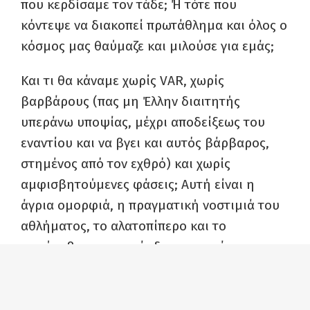
που κερδίσαμε τον τάδε; Ή τότε που
κόντεψε να διακοπεί πρωτάθλημα και όλος ο
κόσμος μας θαύμαζε και μιλούσε για εμάς;
Και τι θα κάναμε χωρίς VAR, χωρίς
βαρβάρους (πας μη Έλλην διαιτητής
υπεράνω υποψίας, μέχρι αποδείξεως του
εναντίου και να βγει και αυτός βάρβαρος,
στημένος από τον εχθρό) και χωρίς
αμφισβητούμενες φάσεις; Αυτή είναι η
άγρια ομορφιά, η πραγματική νοστιμιά του
αθλήματος, το αλατοπίπερο και το
μπούκοβο, η μουστάρδα και το κέτσαπ,
εκτός και αν βάζεις γιαούρτι, τα πάντα όλα,
με απ’ όλα χωρίς κρεμμύδι και θέαμα. Εγώ
θα το πω σουβλάκι, εσύ καλαμάκι, εγώ