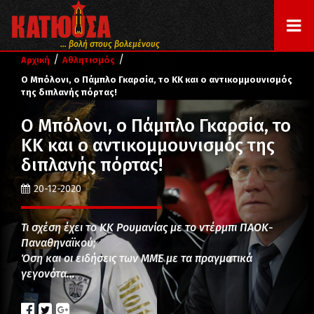
... βολή στους βολεμένους
/
/
Αρχική
Αθλητισμός
Ο Μπόλονι, ο Πάμπλο Γκαρσία, το ΚΚ και ο αντικομμουνισμός
της διπλανής πόρτας!
Ο Μπόλονι, ο Πάμπλο Γκαρσία, το
ΚΚ και ο αντικομμουνισμός της
διπλανής πόρτας!
20-12-2020
Τι σχέση έχει το ΚΚ Ρουμανίας με το ντέρμπι ΠΑΟΚ-
Παναθηναϊκού;
Όση και οι ειδήσεις των ΜΜΕ με τα πραγματικά
γεγονότα…