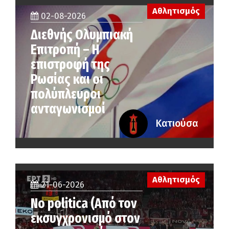
Αθλητισμός
02-08-2026
Διεθνής Ολυμπιακή
Επιτροπή – Η
επιστροφή της
Ρωσίας και οι
πολύπλευροι
ανταγωνισμοί
Κατιούσα
Αθλητισμός
21-06-2026
No politica (Από τον
εκσυγχρονισμό στον