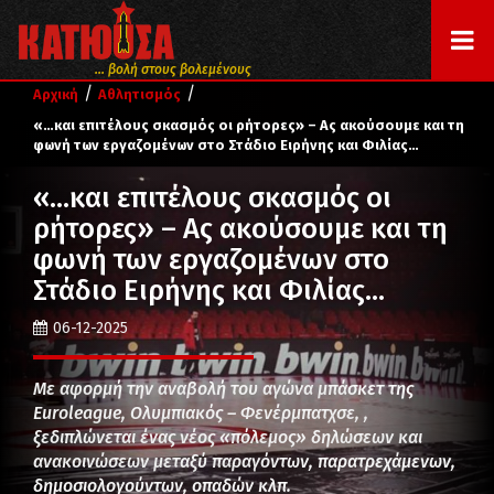
... βολή στους βολεμένους
/
/
Αρχική
Αθλητισμός
«…και επιτέλους σκασμός οι ρήτορες» – Ας ακούσουμε και τη
φωνή των εργαζομένων στο Στάδιο Ειρήνης και Φιλίας…
«…και επιτέλους σκασμός οι
ρήτορες» – Ας ακούσουμε και τη
φωνή των εργαζομένων στο
Στάδιο Ειρήνης και Φιλίας…
06-12-2025
Με αφορμή την αναβολή του αγώνα μπάσκετ της
Euroleague, Ολυμπιακός – Φενέρμπατχσε, ,
ξεδιπλώνεται ένας νέος «πόλεμος» δηλώσεων και
ανακοινώσεων μεταξύ παραγόντων, παρατρεχάμενων,
δημοσιολογούντων, οπαδών κλπ.