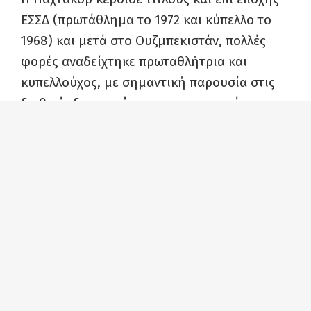
ΕΣΣΔ (πρωτάθλημα το 1972 και κύπελλο το
1968) και μετά στο Ουζμπεκιστάν, πολλές
φορές αναδείχτηκε πρωταθλήτρια και
κυπελλούχος, με σημαντική παρουσία στις
διεθνείς διοργανώσεις που συμμετείχε, σε
επίπεδο ασιατικών κρατών.
Πολύτιμες πληροφορίες για το συγκεκριμένο
γεγονός της ελληνικής δημιουργικής και
αποτελεσματικής προσπάθειας, μας δίνει
ο
Κωνσταντίνος Δ. Μπουντόλος
, Ομότιμος
Καθηγητής Αθλητικής Βιο-Μηχανικής, στον
Τομέα Αθλητιατρικής & Βιολογίας της
Άσκησης, στη Σχολή Επιστήμης Φυσικής
Αγωγής και Αθλητισμού στο Εθνικό &