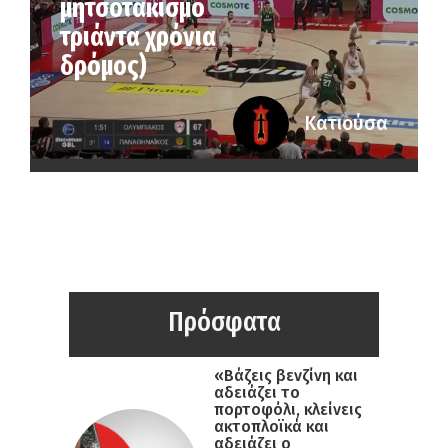
μητσοτακισμό
τριάντα χρόνια
δρόμος)
Κατιούσα
Πρόσφατα
«Βάζεις βενζίνη και
αδειάζει το
πορτοφόλι, κλείνεις
ακτοπλοϊκά και
αδειάζει ο