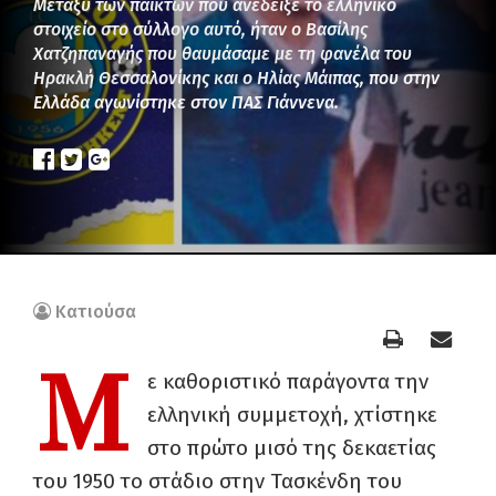
Μεταξύ των παικτών που ανέδειξε το ελληνικό
στοιχείο στο σύλλογο αυτό, ήταν ο Βασίλης
Χατζηπαναγής που θαυμάσαμε με τη φανέλα του
Ηρακλή Θεσσαλονίκης και ο Ηλίας Μάιπας, που στην
Ελλάδα αγωνίστηκε στον ΠΑΣ Γιάννενα.
Κατιούσα
Μ
ε καθοριστικό παράγοντα την
ελληνική συμμετοχή, χτίστηκε
στο πρώτο μισό της δεκαετίας
του 1950 το στάδιο στην Τασκένδη του