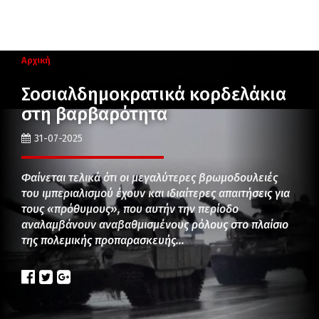
Αρχική
Σοσιαλδημοκρατικά κορδελάκια
στη βαρβαρότητα
31-07-2025
Φαίνεται τελικά ότι οι μεγαλύτερες βρωμοδουλειές
του ιμπεριαλισμού έχουν και ιδιαίτερες απαιτήσεις για
τους «πρόθυμους», που αυτήν την περίοδο
αναλαμβάνουν αναβαθμισμένους ρόλους στο πλαίσιο
της πολεμικής προπαρασκευής…