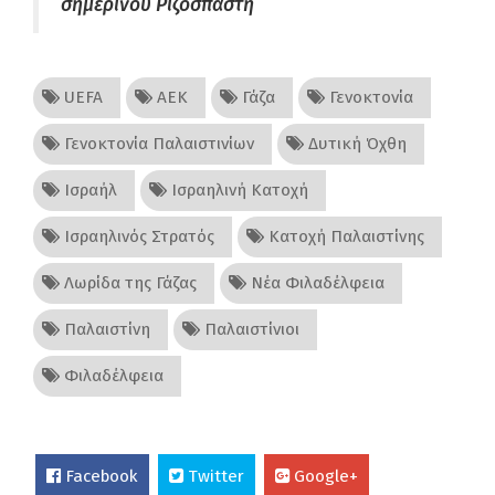
σημερινού Ριζοσπάστη
UEFA
ΑΕΚ
Γάζα
Γενοκτονία
Γενοκτονία Παλαιστινίων
Δυτική Όχθη
Ισραήλ
Ισραηλινή Κατοχή
Ισραηλινός Στρατός
Κατοχή Παλαιστίνης
Λωρίδα της Γάζας
Νέα Φιλαδέλφεια
Παλαιστίνη
Παλαιστίνιοι
Φιλαδέλφεια
Facebook
Twitter
Google+