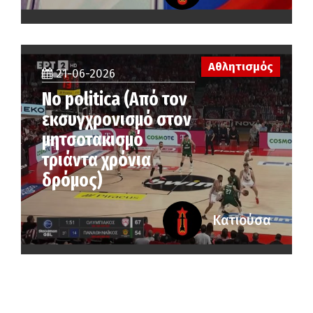
Αθλητισμός
21-06-2026
No politica (Από τον
εκσυγχρονισμό στον
μητσοτακισμό
τριάντα χρόνια
δρόμος)
Κατιούσα