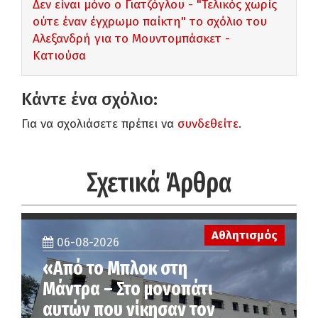
Δεν είναι μόνο ο Γιατζόγλου - "Τελικός χωρίς
ούτε έναν έγχρωμο παίκτη" το σχόλιο του
Αλεξανδρή για το Μουντομπάσκετ -
Κατιούσα
Κάντε ένα σχόλιο:
Για να σχολιάσετε πρέπει να
συνδεθείτε
.
Σχετικά Άρθρα
Αθλητισμός
06-08-2026
«Από το Μπλοκ στη
Μάντρα – Στο μονοπάτι
αυτών που νίκησαν τον