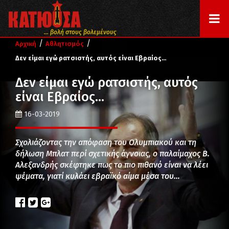
... βολή στους βολεμένους
/
/
Αρχική
Αθλητισμός
Δεν είμαι εγώ ρατσιστής, αυτός είναι Εβραίος…
Δεν είμαι εγώ ρατσιστής, αυτός
είναι Εβραίος…
16-03-2019
Σχολιάζοντας την απόφαση του Ολυμπιακού και τη
δήλωση Μπλατ περί σχετικής άγνοιας, ο παλαίμαχος Β.
Αλεξανδρής σκέφτηκε πως το πιο πιθανό είναι να λέει
ψέματα, γιατί κυλάει εβραϊκό αίμα μέσα του…