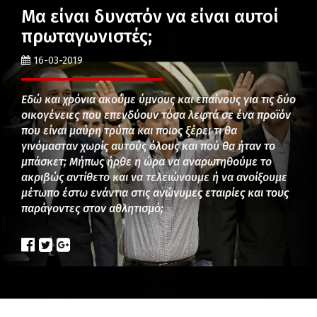
Μα είναι δυνατόν να είναι αυτοί
πρωταγωνιστές;
16-03-2019
Εδώ και χρόνια ακούμε ύμνους και επαίνους για τις δύο
οικογένειες που επενδύουν τόσα λεφτά σε ένα προϊόν
που είναι μαύρη τρύπα και ποιος ξέρει τι θα
γινόμασταν χωρίς αυτούς όλους και πού θα ήταν το
μπάσκετ; Μήπως ήρθε η ώρα να αναρωτηθούμε το
ακριβώς αντίθετο και να τελειώνουμε ή να ανοίξουμε
μέτωπο έστω ενάντια στις ανώνυμες εταιρίες και τους
παράγοντες στον αθλητισμό;