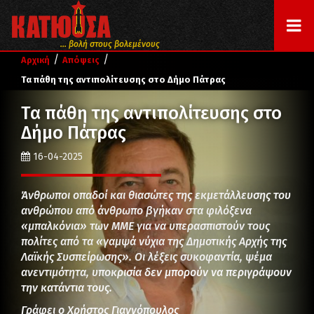
... βολή στους βολεμένους
/
/
Αρχική
Απόψεις
Τα πάθη της αντιπολίτευσης στο Δήμο Πάτρας
Τα πάθη της αντιπολίτευσης στο
Δήμο Πάτρας
16-04-2025
Άνθρωποι οπαδοί και θιασώτες της εκμετάλλευσης του
ανθρώπου από άνθρωπο βγήκαν στα φιλόξενα
«μπαλκόνια» των ΜΜΕ για να υπερασπιστούν τους
πολίτες από τα «γαμψά νύχια της Δημοτικής Αρχής της
Λαϊκής Συσπείρωσης». Οι λέξεις συκοφαντία, ψέμα
ανεντιμότητα, υποκρισία δεν μπορούν να περιγράψουν
την κατάντια τους.
Γράφει ο Χρήστος Γιαννόπουλος