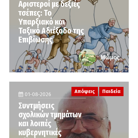
Αριστεροί με δεξιές
τσέπες: Το
Υπαρξιακό και
Ταξικό Αδιέξοδο της
Επιβίωσης
Μώμος
Απόψεις
Παιδεία
01-08-2026
Συντμήσεις
σχολικών τμημάτων
και λοιπές
κυβερνητικές