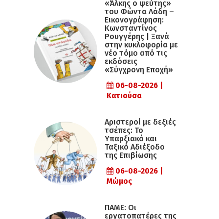
«Άλκης ο ψεύτης»
του Φώντα Λάδη –
Εικονογράφηση:
Κωνσταντίνος
Ρουγγέρης | Ξανά
στην κυκλοφορία με
νέο τόμο από τις
εκδόσεις
«Σύγχρονη Εποχή»
06-08-2026 |
Κατιούσα
Αριστεροί με δεξιές
τσέπες: Το
Υπαρξιακό και
Ταξικό Αδιέξοδο
της Επιβίωσης
06-08-2026 |
Μώμος
ΠΑΜΕ: Οι
εργατοπατέρες της