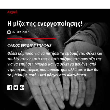
Αρχική
Η μίζα της ενεργοποίησης!
07-09-2017
ΦΑΚΟΣ ΕΡΥΘΡΑΣ ΕΠΑΦΗΣ
Θέλει κάμποσο για να πατήσει τα εβδομήντα. Θέλει και
τουλάχιστον εκατό τοις εκατό αύξηση στη σύνταξή της
για να επιζήσει. Μπορεί και να θέλει να πεθάνει από
ντροπή και τύψεις που αρρώστησε αλλά αυτό δεν θα
το μάθουμε ποτέ. Γιατί πάσχει από Αλτσχάιμερ.