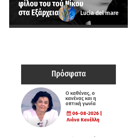
φίλου του τού Νίκου
στα Εξάρχεια
Lucia del mare
Πρόσφατα
Ο καθένας, ο
κανένας και η
οπτική γωνία
06-08-2026 |
Λιάνα Κανέλλη