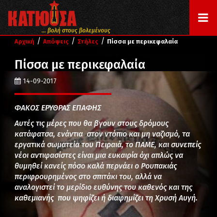
... βολή στους βολεμένους
/
/
/
Αρχική
Απόψεις
Στήλες
Πίσσα με περικεφαλαία
Πίσσα με περικεφαλαία
14-09-2017
ΦΑΚΟΣ ΕΡΥΘΡΑΣ ΕΠΑΦΗΣ
Αυτές τις μέρες που θα βγουν στους δρόμους
κατάφατσα, ενάντια στον ντόπιο και μη ναζισμό, τα
εργατικά σωματεία του Πειραιά, το ΠΑΜΕ, και συνεπείς
νέοι αντιφασίστες είναι μια ευκαιρία όχι απλώς να
θυμηθεί κανείς πόσο καλά περνάει ο Ρουπακιάς
περιφρουρημένος στο σπιτάκι του, αλλά να
αναλογιστεί το μερίδιο ευθύνης του καθενός και της
καθεμιανής που ψηφίζει ή διαφημίζει τη Χρυσή Αυγή.