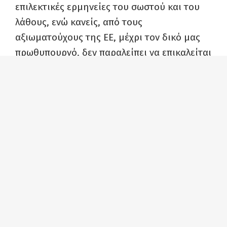
επιλεκτικές ερμηνείες του σωστού και του
λάθους, ενώ κανείς, από τους
αξιωματούχους της ΕΕ, μέχρι τον δικό μας
πρωθυπουργό, δεν παραλείπει να επικαλείται
τους κανόνες του Διεθνούς Δικαίου, πως
έχουν παραβιαστεί κατάφωρα από τις
ενέργειες του Β. Πούτιν.
Εθνικισμός, ιμπεριαλισμός, φασισμός,
κομμουνισμός ένα μπερδεμένο κουβάρι στα
υπονοούμενα των λόγων και στα
επιχειρήματα όλων των εμπλεκομένων, με
τον εθνικισμό να είναι το πιο συχνό δεκανίκι
των επεκτατικών πολιτικών.
Ενώ λοιπόν το Κεφάλαιο είναι οργανωμένο