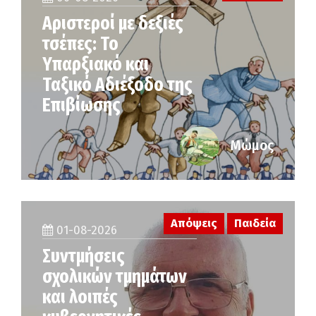
Αριστεροί με δεξιές
τσέπες: Το
Υπαρξιακό και
Ταξικό Αδιέξοδο της
Επιβίωσης
Μώμος
Απόψεις
Παιδεία
01-08-2026
Συντμήσεις
σχολικών τμημάτων
και λοιπές