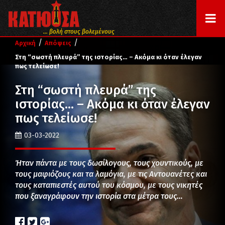
... βολή στους βολεμένους
/
/
Αρχική
Απόψεις
Στη “σωστή πλευρά” της ιστορίας… – Ακόμα κι όταν έλεγαν
πως τελείωσε!
Στη “σωστή πλευρά” της
ιστορίας… – Ακόμα κι όταν έλεγαν
πως τελείωσε!
03-03-2022
Ήταν πάντα με τους δωσίλογους, τους χουντικούς, με
τους μαφιόζους και τα λαμόγια, με τις Αντουανέτες και
τους καταπιεστές αυτού του κόσμου, με τους νικητές
που ξαναγράφουν την ιστορία στα μέτρα τους…