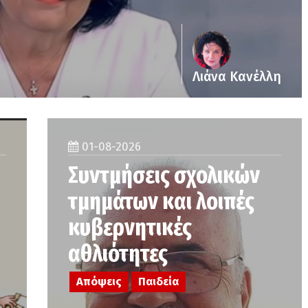
Λιάνα Κανέλλη
01-08-2026
Συντμήσεις σχολικών
τμημάτων και λοιπές
κυβερνητικές
αθλιότητες
Απόψεις
Παιδεία