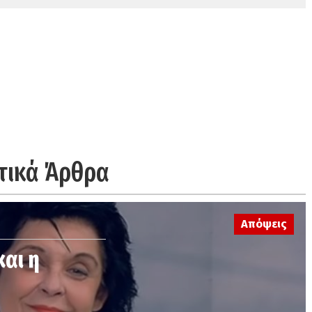
τικά Άρθρα
Απόψεις
και η