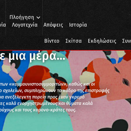
Πλοήγηση
νία
Λογοτεχνία
Απόψεις
Ιστορία
Βίντεο
Σκίτσα
Εκδηλώσεις
Συν
ε μια μέρα…
 των «κομμουνιστοσυμμοριτών», καθώς και οι
 το σχολείων, συμπληρώνουν το κάδρο της επιστροφής
μια ανεξέλεγκτη πορεία προς έναν γκρεμό
τες καλά ενορχηστρωμένους και θύματα καλά
ύχους και τους κορονο-κράτες τους.