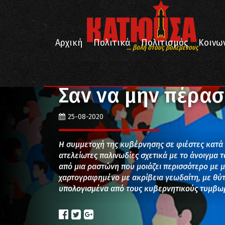
Αρχική
Πολιτικά
Πολιτισμός
Κοινω
... βολή στους βολεμένους
/
/
Αρχική
Απόψεις
Σαν να μην πέρασε μια μέρα…
Σαν να μην πέρασ
25-08-2020
Η συμμετοχή της κυβέρνησης σε φιέστες κατά
ατελείωτες παλινωδίες σχετικά με το άνοιγμα
από μια ραστώνη που μοιάζει περισσότερο με 
χαρτογραφημένο με ακρίβεια γεωδαίτη, με θύ
υπολογισμένα από τους κυβερνητικούς τυμβωρ